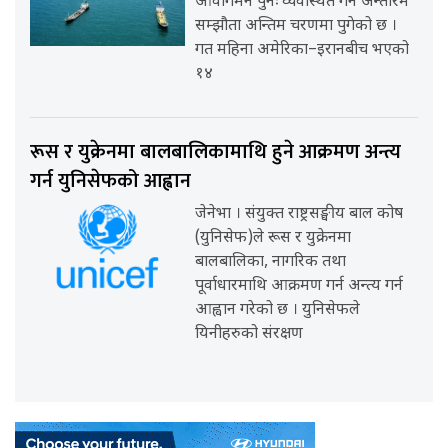
आवागमन पुनः व्यवस्थित गर्ने अन्तरिम
सम्झौता अन्तिम चरणमा पुगेको छ ।
गत महिना अमेरिका–इरानबीच भएको
१४
रूस र युक्रेनमा बालबालिकामाथि हुने आक्रमण अन्त्य
गर्न युनिसेफको आह्वान
जेनेभा । संयुक्त राष्ट्रसङ्घीय बाल कोष
(युनिसेफ)ले रूस र युक्रेनमा
बालबालिका, नागरिक तथा
पूर्वाधारमाथि आक्रमण गर्न अन्त्य गर्न
आह्वान गरेको छ । युनिसेफले
यिनीहरुको संरक्षण