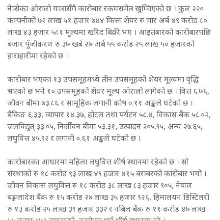
नेप्सेका ओरालो यात्रासँगै कारोबार रकमसमेत खुम्चिएको छ । कुल २२०
कम्पनीको ७२ लाख ५१ हजार ७४४ कित्ता शेयर रु चार अर्ब ४९ करोड ८०
लाख ४३ हजार ५८१ मूल्यमा खरिद बिक्री भए । आइतबारको कारोबारपछि
बजार पूँजीकरण रु ३७ खर्ब २७ अर्ब ५५ करोड २५ लाख ५० हजारको
हाराहारीमा रहेको छ ।
कारोबार भएका १३ उपसमूहमध्ये तीन उपसमूहको शेयर मूल्यमा वृद्धि
भएको छ भने १० उपसमूहको शेयर मूल्य ओरालो लागेको छ । वित्त ६.७६,
जीवन बीमा ७३.८६ र सामूहिक लगानी कोष ०.११ अङ्कले घटेको छ ।
बैंकिङ ६.३३, व्यापार १४.३७, होटल तथा पर्यटन ५८.४, विकास बैंक ५८.०२,
जलविद्युत् ३३.०५, निर्जीवन बीमा ५३.३१, उत्पादन २०५.९५, अन्य २७.६५,
लघुवित्त ४५.९२ र लगानी ०.६१ अङ्कले घटेको छ ।
कारोबारका आधारमा महिला लघुवित्त शीर्ष स्थानमा रहेको छ । सो
संस्थाको रु १८ करोड ९३ लाख ४९ हजार ४१५ बराबरको कारोबार भयो ।
जीवन विकास लघुवित्त रु १८ करोड ३८ लाख ८३ हजार ९०५, नेपाल
बङ्गलादेश बैंक रु १५ करोड २७ लाख ३५ हजार ९२६, हिमालयन डिस्टिलरी
रु १३ करोड २५ लाख ३९ हजार ३३२ र नबिल बैंक रु ११ करोड ४७ लाख