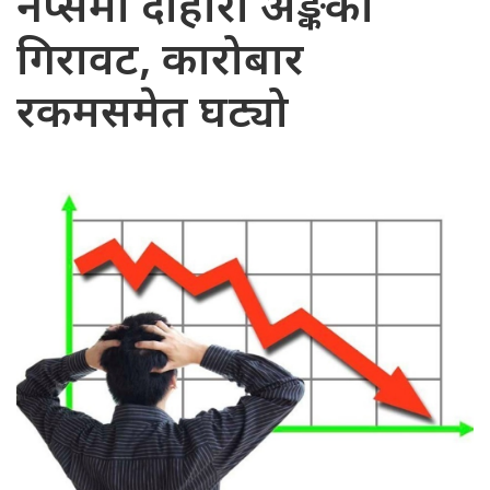
नेप्सेमा दोहोरो अङ्कको
गिरावट, कारोबार
रकमसमेत घट्यो