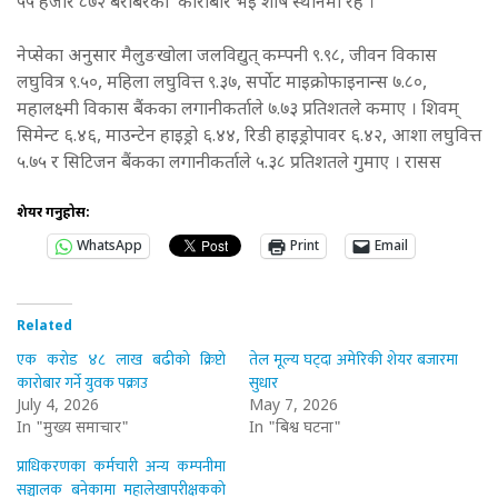
५५ हजार ८७२ बराबरको कारोबार भई शीर्ष स्थानमा रहे ।
नेप्सेका अनुसार मैलुङखोला जलविद्युत् कम्पनी ९.९८, जीवन विकास
लघुवित्र ९.५०, महिला लघुवित्त ९.३७, सर्पोट माइक्रोफाइनान्स ७.८०,
महालक्ष्मी विकास बैंकका लगानीकर्ताले ७.७३ प्रतिशतले कमाए । शिवम्
सिमेन्ट ६.४६, माउन्टेन हाइड्रो ६.४४, रिडी हाइड्रोपावर ६.४२, आशा लघुवित्त
५.७५ र सिटिजन बैंकका लगानीकर्ताले ५.३८ प्रतिशतले गुमाए । रासस
शेयर गर्नुहोस:
WhatsApp
Print
Email
Related
एक करोड ४८ लाख बढीको क्रिप्टो
तेल मूल्य घट्दा अमेरिकी शेयर बजारमा
कारोबार गर्ने युवक पक्राउ
सुधार
July 4, 2026
May 7, 2026
In "मुख्य समाचार"
In "बिश्व घटना"
प्राधिकरणका कर्मचारी अन्य कम्पनीमा
सञ्चालक बनेकामा महालेखापरीक्षकको