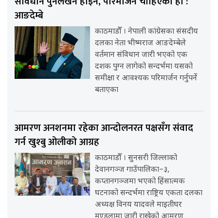
संविधान पुनर्लेखन होइन, परिमार्जन चाहिएको हो :
आङदेम्बे
काठमाडौँ । नेपाली कांग्रेसका संसदीय
दलका नेता भीष्मराज आङदेम्बेले
वर्तमान संविधान जारी भएको एक
दशक पुग्न लागेको सन्दर्भमा यसको
समीक्षा र आवश्यक परिमार्जन गर्नुपर्ने
बताएका
आमरण अनशनमा रहेका आन्दोलनरत पक्षसँग संवाद
गर्न खुश्बु ओलीको आग्रह
काठमाडौँ । सुनसरी जिल्लाको
देवानगञ्ज गाउँपालिका–३,
कप्तानगञ्जमा भएको हिंसात्मक
घटनाको सन्दर्भमा राष्ट्रिय एकता दलका
अध्यक्ष विनय यादवले माइतीघर
मण्डलामा जारी राखेको आमरण