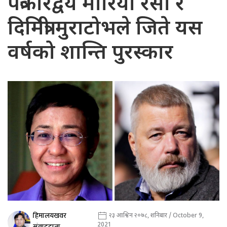
पत्रकारद्वय मारिया रेसा र
दिमित्री मुराटोभले जिते यस
वर्षको शान्ति पुरस्कार
हिमालयखवर
२३ आश्विन २०७८, शनिबार / October 9,
2021
संवाददाता