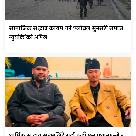
सामाजिक सद्भाव कायम गर्न ‘ग्लोबल सुनसरी समाज
न्युयोर्क’को अपिल
धार्मिक सद्भाव खलबलिँदै गर्दा कहाँ छन् प्रधानमन्त्री र