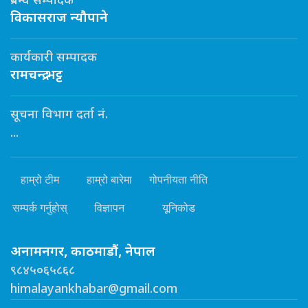
प्रबन्ध सम्पादक
विकासराज न्यौपाने
कार्यकारी सम्पादक
रामचन्द्र भट्ट
सूचना विभाग दर्ता नं.
...
हाम्रो टीम
हाम्रो बारेमा
गोपनीयता नीति
सम्पर्क गर्नुहोस्
विज्ञापन
यूनिकोड
अनामनगर, काठमाडौं, नेपाल
९८४५०६५८६८
himalayankhabar@gmail.com