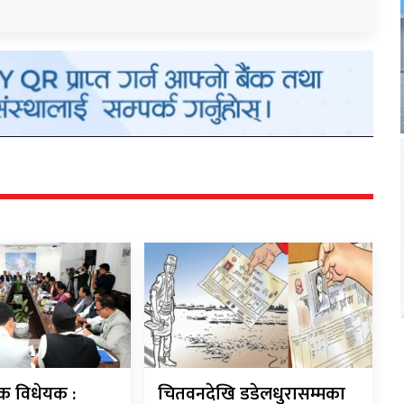
बैंक विधेयक :
चितवनदेखि डडेलधुरासम्मका