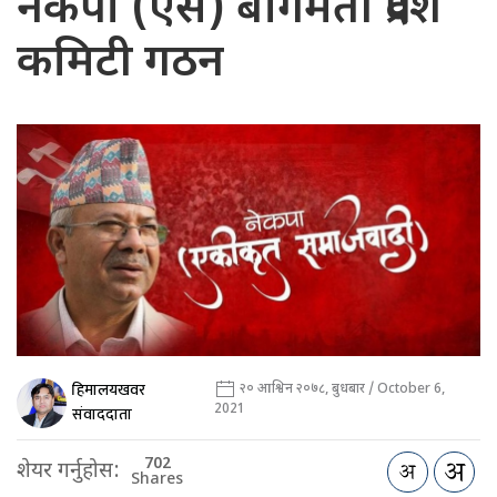
नेकपा (एस) बागमती प्रदेश
कमिटी गठन
हिमालयखवर
२० आश्विन २०७८, बुधबार / October 6,
2021
संवाददाता
702
शेयर गर्नुहोस:
Shares