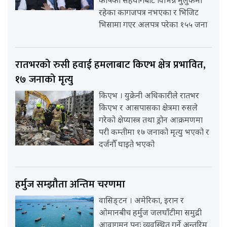
कोषको सहयोगबाट विभिन्न मुलुकमा
रहेका कागजपत्र नभएका र भिजिट
भिसामा गएर अलपत्र परेका १५५ जना
रातभरको रुसी हवाई हमलाबाट किएभ क्षेत्र प्रभावित,
१७ जनाको मृत्यु
किएभ । युक्रेनी अधिकारीले रातभर
किएभ र आसपासका क्षेत्रमा रुसले
गरेको क्षेप्यास्त्र तथा ड्रोन आक्रमणमा
परी कम्तीमा १७ जनाको मृत्यु भएको र
दर्जनौँ घाइते भएको
हर्मुज सम्झौता अन्तिम चरणमा
वासिङ्टन । अमेरिका, इरान र
ओमानबीच हर्मुज जलघाँटीमा समुद्री
आवागमन पुनः व्यवस्थित गर्ने अन्तरिम