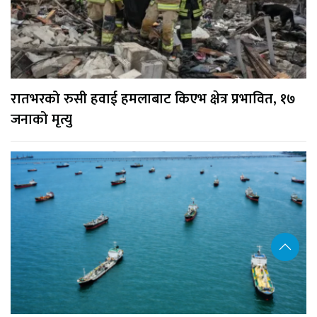
रातभरको रुसी हवाई हमलाबाट किएभ क्षेत्र प्रभावित, १७
जनाको मृत्यु