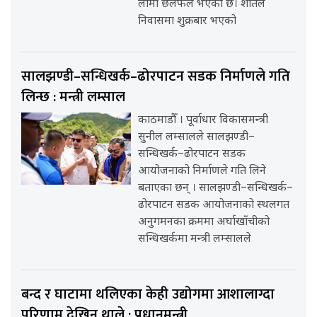
लामो छलफल भएको छ। शीतल
निवासमा शुक्रबार भएको
सालझण्डी–सन्धिखर्क–ढोरपाटन सडक निर्माणले गति
लिन्छ : मन्त्री लम्साल
काठमाडौँ । पूर्वाधार विकासमन्त्री
सुनील लम्सालले सालझण्डी–
सन्धिखर्क–ढोरपाटन सडक
आयोजनाको निर्माणले गति लिने
बताएका छन् । सालझण्डी–सन्धिखर्क–
ढोरपाटन सडक आयोजनाको स्थलगत
अनुगमनका क्रममा अर्घाखाँचीको
सन्धिखर्कमा मन्त्री लम्सालले
बन्द र घाटामा थलिएका केही उद्योगमा आशालाग्दा
परिणाम देखिन थाले : प्रधानमन्त्री