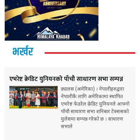
भर्खर
एभरेष्ट क्रेडिट युनियनको पाँचौ साधारण सभा सम्पन्न
ड्यालस (अमेरिका) । नेपालीहरुद्वारा
नेपालीकै लागि अमेरिकामा स्थापित
एभरेष्ट फेडरेल क्रेडिट युनियनले आफ्नो
पाँचौ साधारण सभा शनिबार टेक्ससको
युलेसमा सम्पन्न गरेको छ । साधारण
सभाले