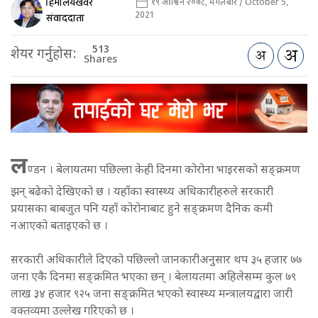
हिमालयखवर
१९ आश्विन २०७८, मंगलबार / October 5,
2021
संवाददाता
513
शेयर गर्नुहोस:
Shares
ल
ण्डन । बेलायतमा पछिल्ला केही दिनमा कोरोना भाइरसको सङ्क्रमण
झन् बढेको देखिएको छ । यहाँका स्वास्थ्य अधिकारीहरुले सरकारी
प्रयासका बाबजुत पनि यहाँ कोरोनाबाट हुने सङ्क्रमण दैनिक कमी
नआएको बताइएको छ ।
सरकारी अधिकारीले दिएको पछिल्लो जानकारीअनुसार थप ३५ हजार ७७
जना एकै दिनमा सङ्क्रमित भएका छन् । बेलायतमा अहिलेसम्म कुल ७९
लाख ३४ हजार ९२५ जना सङ्क्रमित भएको स्वास्थ्य मन्त्रालयद्वारा जारी
वक्तव्यमा उल्लेख गरिएको छ ।