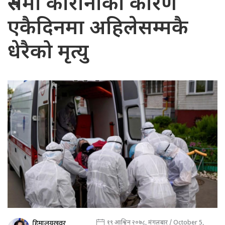
रुसमा कोरोनाका कारण
एकैदिनमा अहिलेसम्मकै
धेरैको मृत्यु
हिमालयखवर
१९ आश्विन २०७८, मंगलबार / October 5,