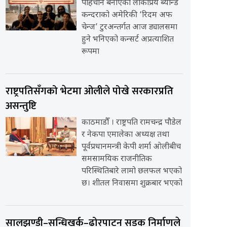
पहिचान बनाएको लोकप्रिय ब्यान्ड
कन्दराको अमेरिकी ‘रिदम अफ
चेन्ज’ टुरअन्तर्गत आज ड्यालसमा
हुने भनिएको कन्सर्ट अप्रत्याशित
रूपमा
राष्ट्रपतिसँगको भेटमा ओलीले पोखे सरकारप्रति
असन्तुष्टि
काठमाडौँ । राष्ट्रपति रामचन्द्र पौडेल
र नेकपा एमालेका अध्यक्ष तथा
पूर्वप्रधानमन्त्री केपी शर्मा ओलीबीच
समसामयिक राजनीतिक
परिस्थितिबारे लामो छलफल भएको
छ। शीतल निवासमा शुक्रबार भएको
सालझण्डी–सन्धिखर्क–ढोरपाटन सडक निर्माणले