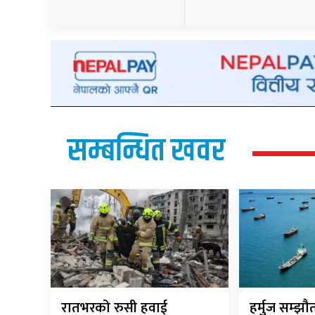
सम्बन्धित खवर
रातभरको रुसी हवाई
हर्मुज सम्झ