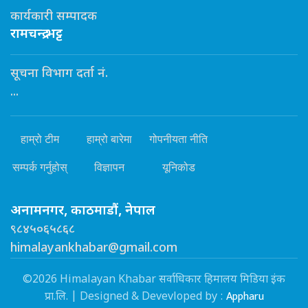
कार्यकारी सम्पादक
रामचन्द्र भट्ट
सूचना विभाग दर्ता नं.
...
हाम्रो टीम
हाम्रो बारेमा
गोपनीयता नीति
सम्पर्क गर्नुहोस्
विज्ञापन
यूनिकोड
अनामनगर, काठमाडौं, नेपाल
९८४५०६५८६८
himalayankhabar@gmail.com
©2026 Himalayan Khabar सर्वाधिकार हिमालय मिडिया इंक
Appharu
प्रा.लि. | Designed & Devevloped by :