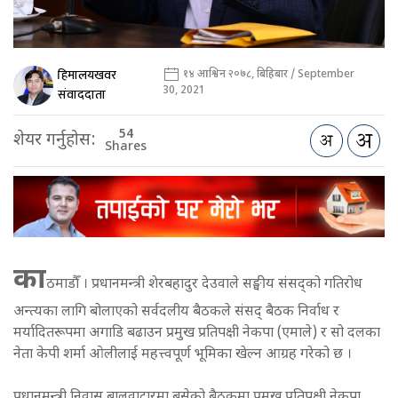
हिमालयखवर
१४ आश्विन २०७८, बिहिबार / September
30, 2021
संवाददाता
54
शेयर गर्नुहोस:
Shares
का
ठमाडौँ । प्रधानमन्त्री शेरबहादुर देउवाले सङ्घीय संसद्को गतिरोध
अन्त्यका लागि बोलाएको सर्वदलीय बैठकले संसद् बैठक निर्वाध र
मर्यादितरूपमा अगाडि बढाउन प्रमुख प्रतिपक्षी नेकपा (एमाले) र सो दलका
नेता केपी शर्मा ओलीलाई महत्त्वपूर्ण भूमिका खेल्न आग्रह गरेको छ ।
प्रधानमन्त्री निवास बालुवाटारमा बसेको बैठकमा प्रमुख प्रतिपक्षी नेकपा