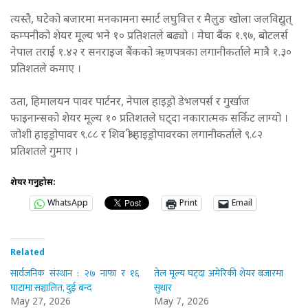
त्यस्तै, घटेको बजारमा मनकामना स्मार्ट लघुवित्त र मैलुङ खोला जलविद्युत्
कम्पनीको शेयर मूल्य भने १० प्रतिशतले बढ्यो । मेघा बैंक १.९७, बोटलर्स
नेपाल तराई १.४२ र सनराइज बैंकको ऋणपत्रका लगानीकर्ताले मात्रै १.३०
प्रतिशतले कमाए ।
उता, हिमालयन पावर पार्टनर, नेपाल हाइड्रो डेभलपर्स र गुर्खाज
फाइनान्सको शेयर मूल्य १० प्रतिशतले घट्दा नकारात्मक सर्किट लाग्यो ।
जोशी हाइड्रोपावर ९.८८ र शिव श्री हाइड्रोपावरका लगानीकर्ताले ९.८२
प्रतिशतले गुमाए ।
शेयर गर्नुहोस:
WhatsApp
Print
Email
Related
सार्वजनिक संस्थान : २७ नाफा र १६
तेल मूल्य घट्दा अमेरिकी शेयर बजारमा
घाटामा सञ्चालित, दुई बन्द
सुधार
May 27, 2026
May 7, 2026