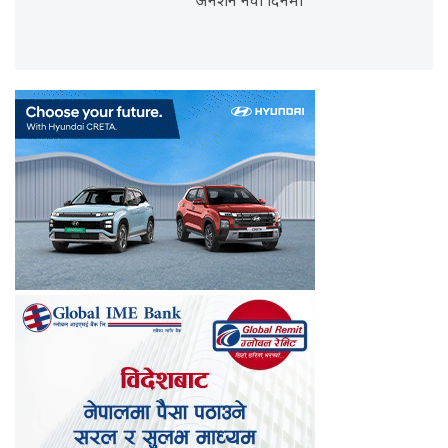
अनशन नवौँ दिनमा