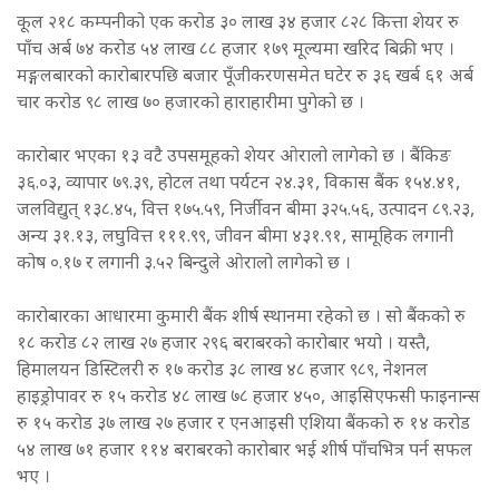
कूल २१८ कम्पनीको एक करोड ३० लाख ३४ हजार ८२८ कित्ता शेयर रु
पाँच अर्ब ७४ करोड ५४ लाख ८८ हजार १७९ मूल्यमा खरिद बिक्री भए ।
मङ्गलबारको कारोबारपछि बजार पूँजीकरणसमेत घटेर रु ३६ खर्ब ६१ अर्ब
चार करोड ९८ लाख ७० हजारको हाराहारीमा पुगेको छ ।
कारोबार भएका १३ वटै उपसमूहको शेयर ओरालो लागेको छ । बैंकिङ
३६.०३, व्यापार ७९.३९, होटल तथा पर्यटन २४.३१, विकास बैंक १५४.४१,
जलविद्युत् १३८.४५, वित्त १७५.५९, निर्जीवन बीमा ३२५.५६, उत्पादन ८९.२३,
अन्य ३१.१३, लघुवित्त १११.९९, जीवन बीमा ४३१.९१, सामूहिक लगानी
कोष ०.१७ र लगानी ३.५२ बिन्दुले ओरालो लागेको छ ।
कारोबारका आधारमा कुमारी बैंक शीर्ष स्थानमा रहेको छ । सो बैंकको रु
१८ करोड ८२ लाख २७ हजार २९६ बराबरको कारोबार भयो । यस्तै,
हिमालयन डिस्टिलरी रु १७ करोड ३८ लाख ४८ हजार ९८९, नेशनल
हाइड्रोपावर रु १५ करोड ४८ लाख ७८ हजार ४५०, आइसिएफसी फाइनान्स
रु १५ करोड ३७ लाख २७ हजार र एनआइसी एशिया बैंकको रु १४ करोड
५४ लाख ७१ हजार ११४ बराबरको कारोबार भई शीर्ष पाँचभित्र पर्न सफल
भए ।