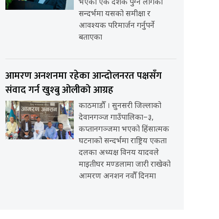
भएको एक दशक पुग्न लागेको
सन्दर्भमा यसको समीक्षा र
आवश्यक परिमार्जन गर्नुपर्ने
बताएका
आमरण अनशनमा रहेका आन्दोलनरत पक्षसँग
संवाद गर्न खुश्बु ओलीको आग्रह
काठमाडौँ । सुनसरी जिल्लाको
देवानगञ्ज गाउँपालिका–३,
कप्तानगञ्जमा भएको हिंसात्मक
घटनाको सन्दर्भमा राष्ट्रिय एकता
दलका अध्यक्ष विनय यादवले
माइतीघर मण्डलामा जारी राखेको
आमरण अनशन नवौँ दिनमा