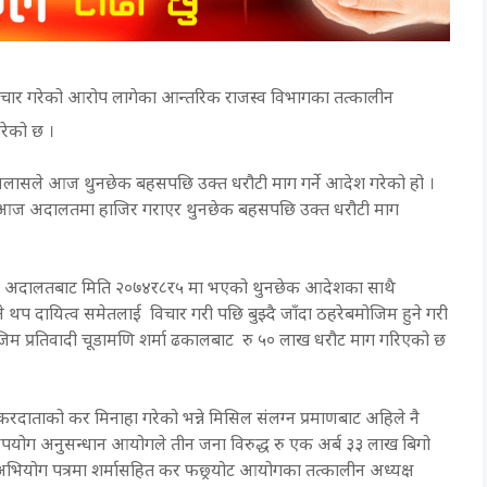
्टाचार गरेको आरोप लागेका आन्तरिक राजस्व विभागका तत्कालीन
गरेको छ ।
इजलासले आज थुनछेक बहसपछि उक्त धरौटी माग गर्ने आदेश गरेको हो ।
लाई आज अदालतमा हाजिर गराएर थुनछेक बहसपछि उक्त धरौटी माग
स अदालतबाट मिति २०७४र८र५ मा भएको थुनछेक आदेशका साथै
े थप दायित्व समेतलाई विचार गरी पछि बुझ्दै जाँदा ठहरेबमोजिम हुने गरी
 प्रतिवादी चूडामणि शर्मा ढकालबाट रु ५० लाख धरौट माग गरिएको छ
 करदाताको कर मिनाहा गरेको भन्ने मिसिल संलग्न प्रमाणबाट अहिले नै
दुरुपयोग अनुसन्धान आयोगले तीन जना विरुद्ध रु एक अर्ब ३३ लाख बिगो
को अभियोग पत्रमा शर्मासहित कर फछ्र्योट आयोगका तत्कालीन अध्यक्ष