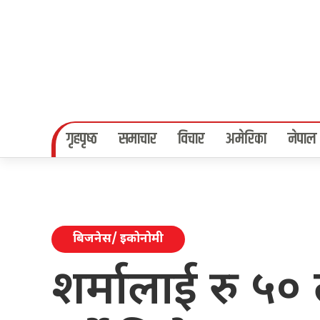
गृहपृष्‍ठ
समाचार
विचार
अमेरिका
नेपाल
बिजनेस/ इकोनोमी
शर्मालाई रु ५