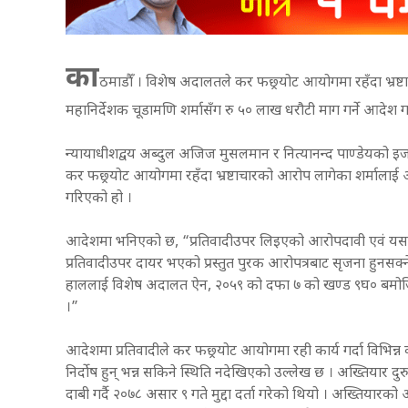
का
ठमाडौँ । विशेष अदालतले कर फछ्र्योट आयोगमा रहँदा भ्रष
महानिर्देशक चूडामणि शर्मासँग रु ५० लाख धरौटी माग गर्ने आदेश 
न्यायाधीशद्वय अब्दुल अजिज मुसलमान र नित्यानन्द पाण्डेयको 
कर फछ्र्योट आयोगमा रहँदा भ्रष्टाचारको आरोप लागेका शर्मा
गरिएको हो ।
आदेशमा भनिएको छ, “प्रतिवादीउपर लिइएको आरोपदावी एवं य
प्रतिवादीउपर दायर भएको प्रस्तुत पुरक आरोपत्रबाट सृजना हुनसक्न
हाललाई विशेष अदालत ऐन, २०५९ को दफा ७ को खण्ड ९घ० बमोजिम
।”
आदेशमा प्रतिवादीले कर फछ्र्योट आयोगमा रही कार्य गर्दा विभिन्न
निर्दोष हुन् भन्न सकिने स्थिति नदेखिएको उल्लेख छ । अख्तियार 
दाबी गर्दै २०७८ असार ९ गते मुद्दा दर्ता गरेको थियो । अख्तियार