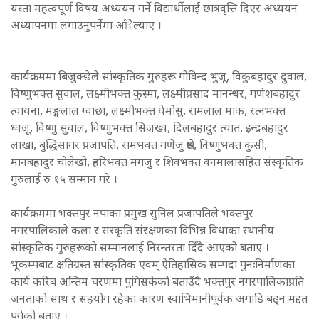
यस्ता महत्वपूर्ण विषय अध्ययन गर्ने विद्यार्थीलाई छात्रवृत्ति दिएर अध्ययन
अध्यापनमा लगाउनुपर्नेमा आँैल्याए ।
कार्यक्रममा बिजुक्छेले सांस्कृतिक गुरुहरू गोविन्द भुजू, विकुबहादुर दुवाल,
विष्णुभक्त सुवाल, लक्ष्मीभक्त कुस्मा, लक्ष्मीप्रसाद मानन्धर, गणेशबहादुर
त्वायना, मङ्गलाल ग्वाछा, लक्ष्मीभक्त घेमोसु, रामलाल माक, रत्नभक्त
ध्वजू, विष्णु सुवाल, विष्णुभक्त सिजख्व, दिलबहादुर त्यात, इन्द्रबहादुर
लाखा, बुद्धिसागर प्रजापति, रामभक्त गणेजु श्रेष्ठ, विष्णुभक्त कुसी,
मानबहादुर चोलेखो, हरिभक्त मगजु र शिवभक्त वनमालासहित संस्कृतिक
गुरुलाई रु १५ सम्मान गरे ।
कार्यक्रममा भक्तपुर नपाका प्रमुख सुनिल प्रजापतिले भक्तपुर
नगरपालिकाले कला र संस्कृति संरक्षणका विभिन्न विधाका स्थानीय
सांस्कृतिक गुरुहरूको सम्मानलाई निरन्तरता दिँदै आएको बताए ।
भूकम्पबाट क्षतिग्रस्त सांस्कृतिक एवम् ऐतिहासिक सम्पदा पुनःनिर्माणका
कार्य करिब अन्तिम चरणमा पुगिसकेको बताउँदै भक्तपुर नगरपालिकाप्रति
जनताको साथ र सहयोग रहेका कारण स्वाभिमानीपूर्वक अगाडि बढ्न मद्दत
पुगेको बताए ।