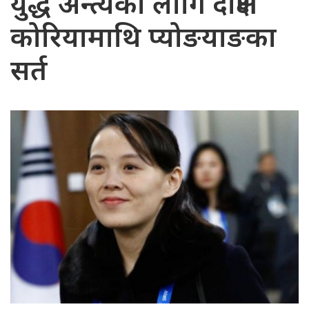
युद्ध अन्त्यका लागि दक्षिण
कोरियामाथि प्योङयाङका
सर्त