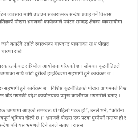
सहित अन्य कूटनीतिक नियोगका प्रमुखसमेत पोखरा आएका छन् ।
न व्यवसाय माथि उठाउन सकारात्मक सन्देश प्रवाह गर्ने विश्वास
्ञको पोखरा भ्रमणको कार्यक्रमले पर्यटन सम्बद्ध क्षेत्रका व्यवसायीमा
पी जाने बताउँदै उहाँले स्वास्थ्यका मापदण्ड पालनाका साथ पोखरा
ो धारणा राखे ।
रकारतर्फबाट रात्रिभोज आयोजना गरिएको छ । सोमबार कूटनीतिज्ञले
्रमणका साथै छोटो दुरीको हाइकिङमा सहभागी हुने कार्यक्रम छ ।
हभागी हुने कार्यक्रम छ । विशिष्ट कूटनीतिज्ञको पोखरा आगमनले विश्व
टन बोर्ड गण्डकी प्रदेश कार्यालयका प्रमुख काशीराज भण्डारीले बताए ।
िक भ्रमणमा आएको सम्भवतः यो पहिलो पटक हो”, उनले भने, “कोरोना
ूर्ण भूमिका खेल्ने छ ।” भ्रमणले पोखरा एक पटक घुम्नैपर्ने गन्तव्य हो र
े सन्देश पनि यस भ्रमणले दिने उनले बताए । रासस