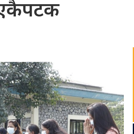
 एकैपटक