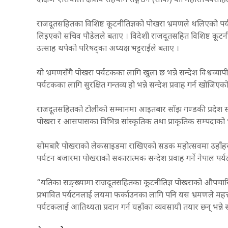
दक्षिण एसियाली क्षेत्रीय सहयोग सङ्गठन (सार्क) का महासचिव
राजदूतसहितका विशिष्ट कूटनीतिज्ञको पोखरा भ्रमणले थलिएको पर्यट
लिइएको सचिव पौडेलले बताए । विदेशी राजदूतसहित विशिष्ट कूटनीतिज
उत्साह थपेको परिषद्का अध्यक्ष भट्टराईले बताए ।
यो भ्रमणसँगै पोखरा पर्यटकका लागि खुला छ भन्ने सन्देश विश्वव्या
पर्यटकका लागि सुरक्षित गन्तव्य हो भन्ने सन्देश प्रवाह गर्न खोजिएक
राजदूतसहितको टोलीको सम्मानमा आइतबार साँझ गण्डकी प्रदेश स
पोखरा र आसपासका विभिन्न सांस्कृतिक तथा प्राकृतिक सम्पदाको भ
सोमबारै पोखराको लेकसाइडमा राखिएको सडक महोत्सवमा उहाँहरू स
पर्यटन बजारमा पोखराको सकारात्मक सन्देश प्रवाह गर्ने नेपाल पर्य
“यतिका सङ्ख्यामा राजदूतसहितका कूटनीतिज्ञ पोखराको औपचार
प्रभावित पर्यटनलाई लयमा फर्काउनका लागि पनि यस भ्रमणले महत्त्वप
पर्यटकलाई आतिथ्यता प्रदान गर्न यहाँका व्यवसायी तयार छन् भन्न