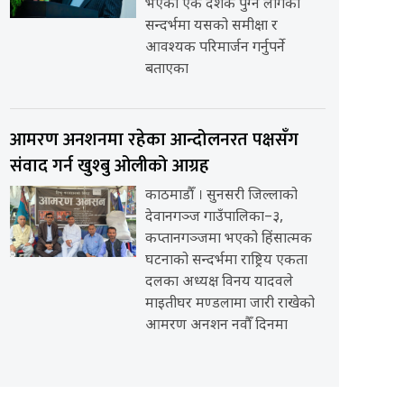
भएको एक दशक पुग्न लागेको
सन्दर्भमा यसको समीक्षा र
आवश्यक परिमार्जन गर्नुपर्ने
बताएका
आमरण अनशनमा रहेका आन्दोलनरत पक्षसँग
संवाद गर्न खुश्बु ओलीको आग्रह
काठमाडौँ । सुनसरी जिल्लाको
देवानगञ्ज गाउँपालिका–३,
कप्तानगञ्जमा भएको हिंसात्मक
घटनाको सन्दर्भमा राष्ट्रिय एकता
दलका अध्यक्ष विनय यादवले
माइतीघर मण्डलामा जारी राखेको
आमरण अनशन नवौँ दिनमा