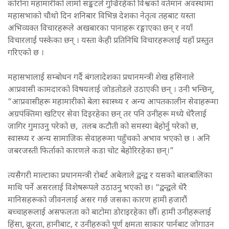
कोरोना महामारीको लामो सङ्कटले गुज्रिरहेको विश्वको वर्तमान अवस्थामा
महासभाको चौथो दिन शनिबार विभिन्न देशका नेतृत्व तहबाट यस्ता
अभिव्यक्त विचारहरूले अखबारका पानाहरू रङ्गाएका छन् र नयाँ
विचारलाई पस्केका छन् । यस्ता केही प्रतिनिधि विचारहरूलाई यहाँ प्रस्तुत
गरिएको छ ।
महासभालाई सम्बोधन गर्दै बंगलादेशका प्रधानमन्त्री शेख हसिनाले
आप्रवासी कामदारको विषयलाई जोडतोडले उठाएकी छन् । उनी भन्छिन्,
“आप्रवासीहरू महामारीको बेला स्वास्थ्य र अन्य आपतकालीन सेवाहरूमा
अग्रपंक्तिमा खटिएर सेवा दिइरहेका छन् तर पनि उनीहरू मध्ये धेरैलाई
जागिर गुमाउनु परेको छ, तलब कटौती को समस्या बेहोर्नु परेको छ,
स्वास्थ्य र अन्य सामाजिक सेवाहरूमा पहुँचको अभाव भएको छ । अनि
जबरजस्ती फिर्ताको कारणले कडा चोट बेहोरिरहेका छन्।”
त्यसैगरी माल्टाका प्रधानमन्त्री रोबर्ट अबेलाले द्वन्द्व र यसको बालबालिका
माथि पर्ने असरलाई विशेषरूपले उठाउनु भएको छ। “द्वन्द्वले धेरै
मानिसहरूको जीवनलाई असर गर्छ जसका कारण हामी हजारौं
बच्चाहरूलाई असफलता को बाटोमा डोराइरहेका छौँ। हामी उनीहरूलाई
हिंसा, क्रूरता, हानीबाट, र उनीहरुको पूर्ण क्षमता साकार पार्नबाट जोगाउन