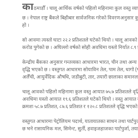
का
ठमाडौँ । चालू आर्थिक वर्षको पहिलो महिनामा कुल वस्तु व्या
छ । नेपाल राष्ट्र बैंकले बिहीबार सार्वजनिक गरेको विवरणअनुसार 
हो ।
सो आवमा त्यस्तो घाटा २२.२ प्रतिशतले घटेको थियो । चालू आवको पह
करोड पुगेको छ । अघिल्लो वर्षको सोही अवधिमा यस्तो निर्यात ८.९ 
केन्द्रीय बैंकका अनुसार गन्तव्यका आधारमा भारत, चीन तथा अन्य मु
वृद्धि भएको छ । वस्तुगत आधारमा सोयाविन तेल, पाम तेल, धागो (प
अलैँची, आयुर्वेदिक औषधि, जडीबुटी, तार, तयारी छालाका समानलग
चालू आवको पहिलो महिनामा कुल वस्तु आयात ७५.७ प्रतिशतले वृद्ध
अवधिमा यस्तो आयात १९.६ प्रतिशतले घटेको थियो । वस्तु आया
क्रमशः ५८.७ प्रतिशत, ८७.६ प्रतिशत र १२०.८ प्रतिशतले वृद्धि भएको
वस्तुगत आधारमा पेट्रोलियम पदार्थ, यातायातका साधन तथा पार्टप
छ भने रासायनिक मल, सिमेन्ट, सुर्ती, हवाइजहाजका पार्टपुर्जा,