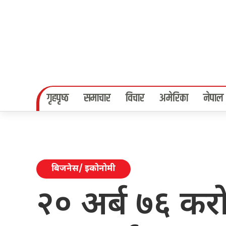
गृहपृष्‍ठ
समाचार
विचार
अमेरिका
नेपाल
बिजनेस/ इकोनोमी
२० अर्ब ७६ करोड