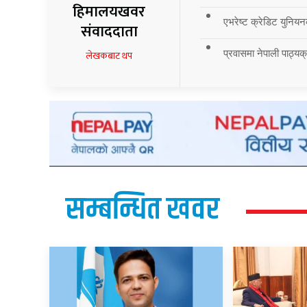
हिमालयखवर
एभरेष्ट क्रेडिट युनियन
संवाददाता
प्रवासमा नेपाली पाठ्यक्र
लेखकबाट थप
सम्बन्धित खवर