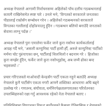
अध्यक्ष नेपालले आगामी निर्वाचनसम्म अहिलेको पाँच दलीय गठबन्धनलाई
कायमै राखिनेसमेत स्पष्ट पारे । उनले भने, ‘विगतको सरकारले जनताका
पीडालाई राम्रोसँग सम्बोधन गरेन । अहिलेको गठबन्धनको सरकारले
विगतका गल्तीलाई दोहो¥याउनु हुँदैन । गठबन्धन बलियो बनाउँदै जनताको
सेवामा लाग्नु पर्दछ ।’
अध्यक्ष नेपालले पुनः एमालेमा फर्केर जाने कुरा नसोच्न कार्यकर्तालाई
आग्रह गर्दै भने, ‘असली कम्युनिस्ट पार्टी हामी हौँ, अरुले कम्युनिस्ट पार्टीको
मर्ममा चोट पु¥याएका छन्, पार्टीलाई थिलथिलो र बदनाम गरे । हिजोका
कुरा सम्झेर हुँदैन, फर्केर जाने कुरा नसोच्नुहोस्, अब जम्मै ढोका बन्द
भइसक्यो ।’
प्रचार गरिएजस्तो माओवादी केन्द्रसँग पार्टी एकता नहुने बताउँदै अध्यक्ष
नेपालले कुनै पार्टीसँग एकता नगरी आफ्नै शक्तिका आधारमा अघि बढ्ने
उल्लेख गरे । गणतन्त्र, संघीयता, धर्मनिरपेक्षतालगायतका परिर्वतनका
उपलब्धिहरुको रक्षा गर्नु आवश्यक रहेको नेता नेपालले बताए ।
प्रतिनिधिसभा विघटनका विरुद्ध सर्वोच्चको फैसला ऐतिहासिक र नेपालको