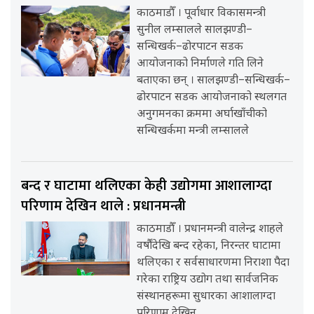
काठमाडौँ । पूर्वाधार विकासमन्त्री
सुनील लम्सालले सालझण्डी–
सन्धिखर्क–ढोरपाटन सडक
आयोजनाको निर्माणले गति लिने
बताएका छन् । सालझण्डी–सन्धिखर्क–
ढोरपाटन सडक आयोजनाको स्थलगत
अनुगमनका क्रममा अर्घाखाँचीको
सन्धिखर्कमा मन्त्री लम्सालले
बन्द र घाटामा थलिएका केही उद्योगमा आशालाग्दा
परिणाम देखिन थाले : प्रधानमन्त्री
काठमाडौँ । प्रधानमन्त्री वालेन्द्र शाहले
वर्षौंदेखि बन्द रहेका, निरन्तर घाटामा
थलिएका र सर्वसाधारणमा निराशा पैदा
गरेका राष्ट्रिय उद्योग तथा सार्वजनिक
संस्थानहरूमा सुधारका आशालाग्दा
परिणाम देखिन