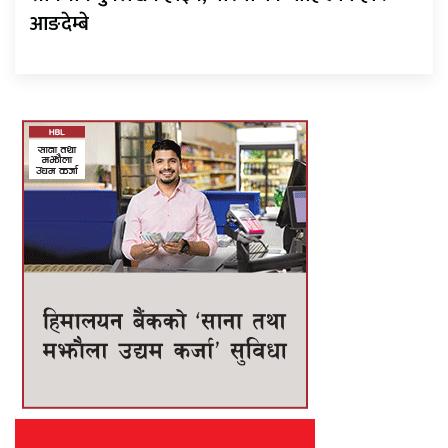
आङदेम्बे