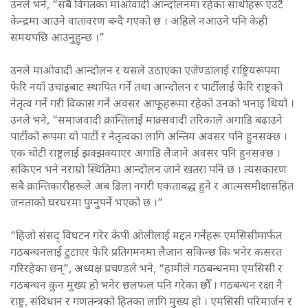
उनले भने, “सबै विगतका माओवादी आन्दोलनमा रहेका साथीहरू एउटै
केन्द्रमा आउने वातावरण बन्दै गएको छ । अहिले नआउने पनि केही
समयपछि आउनुहुन्छ ।”
उनले माओवादी आन्दोलन र यसले उठाएका एजेण्डालाई राष्ट्रियरूपमा
फेरि नयाँ उचाइबाट स्थापित गर्ने तथा आन्दोलन र पार्टीलाई फेरि राष्ट्रको
नेतृत्व गर्ने गरी विकास गर्ने अवसर आफूहरूमा रहेको उनको भनाइ थियो ।
उनले भने, “समाजवादी क्रान्तिलाई माक्र्सवादी तरिकाले अगाडि बढाउने
पार्टीको रूपमा यो पार्टी र नेतृत्वका लागि अन्तिम अवसर पनि हुनसक्छ ।
एक चोटी राष्ट्रलाई झक्झक्याएर अगाडि लैजाने अवसर पनि हुनसक्छ ।
सकिएन भने नराम्रो स्थितिमा आन्दोलन जाने खतरा पनि छ । त्यसकारण
सबै क्रान्तिकारीहरूले अब ढिला नगरी एकताबद्ध हुने र आत्मसमीक्षासहित
जनताको घरघरमा पुग्नुपर्ने भएको छ ।”
“हिजो संसद् विघटन गरेर केपी ओलीलाई मद्दत गर्नेहरू एमसिसीमार्फत
गठबन्धनलाई टुटाएर फेरि प्रतिगमनमा लैजान सकिन्छ कि भनेर कसरत
गरिरहेका छन्”, अध्यक्ष प्रचण्डले भने, “हामीले गठबन्धनमा एमसिसी र
गठबन्धन कुन मुख्य हो भनेर छलफल पनि गरेका छौँ । गठबन्धन रक्षा नै
राष्ट्र, संविधान र गणतन्त्रको हितका लागि मुख्य हो । एमसिसी परिमार्जन र