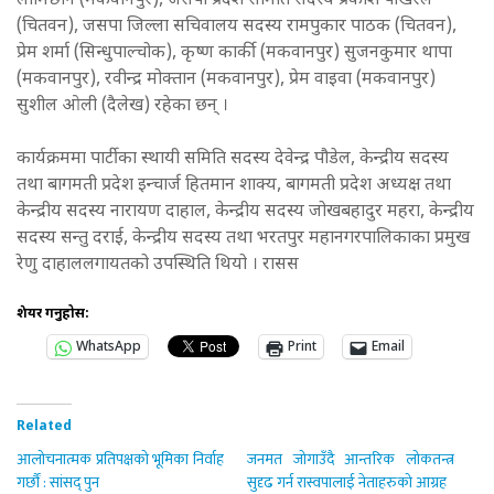
लामिछाने (मकवानपुर), जसपा प्रदेश समिति सदस्य प्रकाश पोखरेल
(चितवन), जसपा जिल्ला सचिवालय सदस्य रामपुकार पाठक (चितवन),
प्रेम शर्मा (सिन्धुपाल्चोक), कृष्ण कार्की (मकवानपुर) सुजनकुमार थापा
(मकवानपुर), रवीन्द्र मोक्तान (मकवानपुर), प्रेम वाइवा (मकवानपुर)
सुशील ओली (दैलेख) रहेका छन् ।
कार्यक्रममा पार्टीका स्थायी समिति सदस्य देवेन्द्र पौडेल, केन्द्रीय सदस्य
तथा बागमती प्रदेश इन्चार्ज हितमान शाक्य, बागमती प्रदेश अध्यक्ष तथा
केन्द्रीय सदस्य नारायण दाहाल, केन्द्रीय सदस्य जोखबहादुर महरा, केन्द्रीय
सदस्य सन्तु दराई, केन्द्रीय सदस्य तथा भरतपुर महानगरपालिकाका प्रमुख
रेणु दाहाललगायतको उपस्थिति थियो । रासस
शेयर गर्नुहोस:
WhatsApp
Print
Email
Related
आलोचनात्मक प्रतिपक्षको भूमिका निर्वाह
जनमत जोगाउँदै आन्तरिक लोकतन्त्र
गर्छौं : सांसद् पुन
सुदृढ गर्न रास्वपालाई नेताहरुको आग्रह