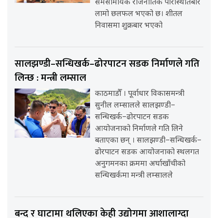
समसामयिक राजनीतिक परिस्थितिबारे
लामो छलफल भएको छ। शीतल
निवासमा शुक्रबार भएको
सालझण्डी–सन्धिखर्क–ढोरपाटन सडक निर्माणले गति
लिन्छ : मन्त्री लम्साल
काठमाडौँ । पूर्वाधार विकासमन्त्री
सुनील लम्सालले सालझण्डी–
सन्धिखर्क–ढोरपाटन सडक
आयोजनाको निर्माणले गति लिने
बताएका छन् । सालझण्डी–सन्धिखर्क–
ढोरपाटन सडक आयोजनाको स्थलगत
अनुगमनका क्रममा अर्घाखाँचीको
सन्धिखर्कमा मन्त्री लम्सालले
बन्द र घाटामा थलिएका केही उद्योगमा आशालाग्दा