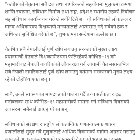
“कांग्रेसको नेतृत्वमा सबै दल तथा नागरिकको सहयोगमा मुलुकमा क्रमशः
शान्ति स्थापना, संविधान निर्माण तथा सङ्घ, प्रदेश र स्थानीय तहको निर्वाचन
भइ संविधान कार्यान्वयन गरेको सर्वविदितै छ । यो संविधानले लोकतन्त्र र
मानव अधिकारका विश्वव्यापी मान्यतालाई आत्मसात् गर्दै सबैको हक र
अधिकार सुनिश्चित गरेको छ”, शुभकामना सन्देशमा उल्लेख छ ।
चैतभित्र सबै नेपालीलाई पूर्ण खोप लगाउनु सरकारको मुख्य लक्ष्य
प्रधानमन्त्री देउवाले विश्वव्यापीरुपमा फैलिरहेको कोभिड–१९ को
महामारीबाट नेपाली नागरिकको जीवनरक्षा गर्न आगामी चैत मसान्तभित्र
सबै नेपाली नागरिकलाई पूर्ण खोप लगाउनु वर्तमान सरकारको मुख्य लक्ष्य
रहेको दोहो¥याएका छन् ।
साथै, उनले स्वास्थ्यका मापदण्डको पालना गर्दै उच्च सर्तकता र दृढ
मनोबलका साथ कोभिड–१९ महामारीको सामना गर्न संविधान दिवसको
अवसरमा सबैलाई आग्रह गरेका छन् ।
संविधानको संरक्षण र सङ्घीय लोकतान्त्रिक गणतन्त्रात्मक शासन
प्रणालीलाई सुदृढ गर्दै मुलुकलाई आर्थिक विकासको मार्गमा अग्रसर गराउनु
आजको आवश्यकता भएको प्रधानमन्त्री देउवाको भनाइ छ । रासस