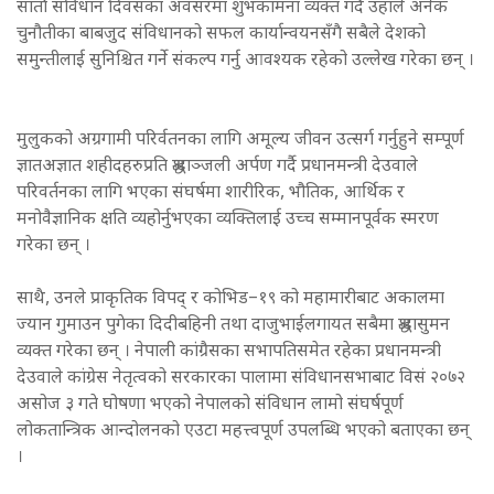
सातौँ संविधान दिवसका अवसरमा शुभकामना व्यक्त गर्दै उहाँले अनेक
चुनौतीका बाबजुद संविधानको सफल कार्यान्वयनसँगै सबैले देशको
समुन्तीलाई सुनिश्चित गर्ने संकल्प गर्नु आवश्यक रहेको उल्लेख गरेका छन् ।
मुलुकको अग्रगामी परिर्वतनका लागि अमूल्य जीवन उत्सर्ग गर्नुहुने सम्पूर्ण
ज्ञातअज्ञात शहीदहरुप्रति श्रद्धाञ्जली अर्पण गर्दै प्रधानमन्त्री देउवाले
परिवर्तनका लागि भएका संघर्षमा शारीरिक, भौतिक, आर्थिक र
मनोवैज्ञानिक क्षति व्यहोर्नुभएका व्यक्तिलाई उच्च सम्मानपूर्वक स्मरण
गरेका छन् ।
साथै, उनले प्राकृतिक विपद् र कोभिड–१९ को महामारीबाट अकालमा
ज्यान गुमाउन पुगेका दिदीबहिनी तथा दाजुभाईलगायत सबैमा श्रद्धासुमन
व्यक्त गरेका छन् । नेपाली कांग्रैसका सभापतिसमेत रहेका प्रधानमन्त्री
देउवाले कांग्रेस नेतृत्वको सरकारका पालामा संविधानसभाबाट विसं २०७२
असोज ३ गते घोषणा भएको नेपालको संविधान लामो संघर्षपूर्ण
लोकतान्त्रिक आन्दोलनको एउटा महत्त्वपूर्ण उपलब्धि भएको बताएका छन्
।