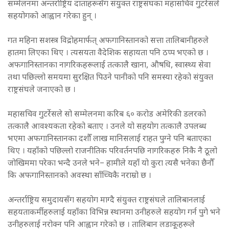
सम्मेलनमा अन्तर्राष्ट्रिय दाताहरूसँग संयुक्त राष्ट्रसंघका महासचिव गुटर्रेसले
सहयोगको आह्वान गरेका हुन् ।
गत महिना सशस्त्र विद्रोहमार्फत् अफगानिस्तानको सत्ता तालिबानीहरुले
हातमा लिएका थिए । त्यसयता वैदेशिक सहायता पनि ठप्प भएको छ ।
अफगानिस्तानका नागरिकहरूलाई तत्कालै खाना, औषधि, स्वास्थ्य सेवा
तथा पछिल्लो समयमा सुरक्षित पिउने पानीको पनि समस्या रहेको संयुक्त
राष्ट्रसंघले जनाएको छ ।
महासचिव गुटर्रेसले सो सम्मेलनमा करिब ६० करोड अमेरिकी डलरको
तत्कालै आवश्यकता रहेको बताए । उनले यो सहयोग तत्कालै उपलब्ध
भएमा अफगानिस्तानका दशौँ लाख मानिसलाई राहत पुग्ने पनि बताएका
थिए । यहाँको पछिल्लो राजनीतिक परिवर्तनपछि नागरिकहरु निकै नै ठूलो
जोखिममा परेका भन्दै उनले भने– हामीले यहाँ यो कुरा त्यसै भनेका छैनौँ
कि अफगानिस्तानको अवस्था साँच्चिकै नराम्रो छ ।
अन्तर्राष्ट्रिय समुदायसँग सहयोग माग्दै संयुक्त राष्ट्रसंघले तालिबानलाई
सहयताकर्मीहरुलाई यहाँका विभिन्न स्थानमा उनीहरुले सहयोग गर्न पुगे भने
उनीहरुलाई नरोक्न पनि आह्वान गरेको छ । तालिबान लडाकूहरूले