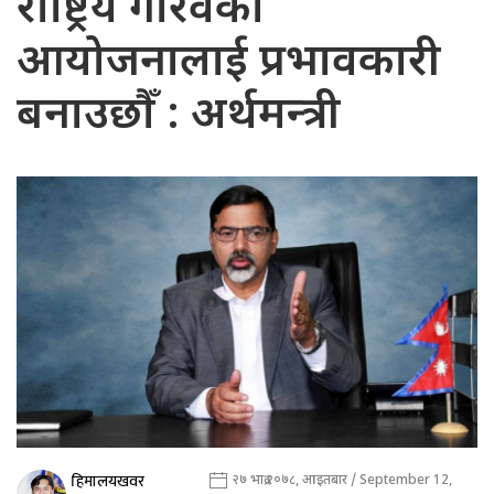
राष्ट्रिय गौरवका
आयोजनालाई प्रभावकारी
बनाउछौँ : अर्थमन्त्री
हिमालयखवर
२७ भाद्र २०७८, आइतबार / September 12,