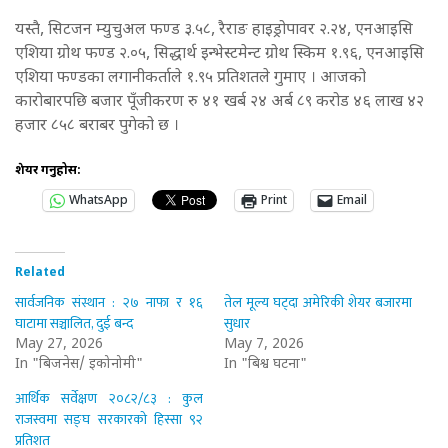
यस्तै, सिटजन म्युचुअल फण्ड ३.५८, रैराङ हाइड्रोपावर २.२४, एनआइसि
एशिया ग्रोथ फण्ड २.०५, सिद्धार्थ इन्भेस्टमेन्ट ग्रोथ स्किम १.९६, एनआइसि
एशिया फण्डका लगानीकर्ताले १.९५ प्रतिशतले गुमाए । आजको
कारोबारपछि बजार पूँजीकरण रु ४१ खर्ब २४ अर्ब ८९ करोड ४६ लाख ४२
हजार ८५८ बराबर पुगेको छ ।
शेयर गर्नुहोस:
WhatsApp
Print
Email
Related
सार्वजनिक संस्थान : २७ नाफा र १६
तेल मूल्य घट्दा अमेरिकी शेयर बजारमा
घाटामा सञ्चालित, दुई बन्द
सुधार
May 27, 2026
May 7, 2026
In "बिजनेस/ इकोनोमी"
In "बिश्व घटना"
आर्थिक सर्वेक्षण २०८२/८३ : कुल
राजस्वमा सङ्घ सरकारको हिस्सा ९२
प्रतिशत