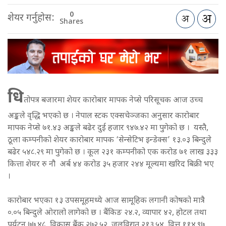
0
शेयर गर्नुहोस:
Shares
धि
तोपत्र बजारमा शेयर कारोबार मापक नेप्से परिसूचक आज उच्च
अङ्कले वृद्धि भएको छ । नेपाल स्टक एक्सचेञ्जका अनुसार कारोबार
मापक नेप्से ७१.४३ अङ्कले बढेर दुई हजार ९४७.४२ मा पुगेको छ । यस्तै,
ठूला कम्पनीको शेयर कारोबार मापक ‘सेन्सेटिभ इन्डेक्स’ १३.०३ बिन्दुले
बढेर ५४८.२९ मा पुगेको छ । कूल २३१ कम्पनीको एक करोड ७१ लाख ३३३
कित्ता शेयर रु नौ अर्ब ४४ करोड ३५ हजार २४४ मूल्यमा खरिद बिक्री भए
।
कारोबार भएका १३ उपसमूहमध्ये आज सामूहिक लगानी कोषको मात्रै
०.०५ बिन्दुले ओरालो लागेको छ । बैंकिङ २४.२, व्यापार ४२, होटल तथा
पर्यटन ७७.४८, विकास बैंक २७२.५२, जलविद्युत् २१३.५४, वित्त ११४.९७,