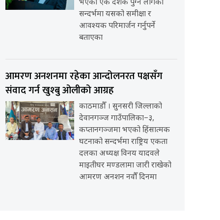
भएको एक दशक पुग्न लागेको
सन्दर्भमा यसको समीक्षा र
आवश्यक परिमार्जन गर्नुपर्ने
बताएका
आमरण अनशनमा रहेका आन्दोलनरत पक्षसँग
संवाद गर्न खुश्बु ओलीको आग्रह
काठमाडौँ । सुनसरी जिल्लाको
देवानगञ्ज गाउँपालिका–३,
कप्तानगञ्जमा भएको हिंसात्मक
घटनाको सन्दर्भमा राष्ट्रिय एकता
दलका अध्यक्ष विनय यादवले
माइतीघर मण्डलामा जारी राखेको
आमरण अनशन नवौँ दिनमा