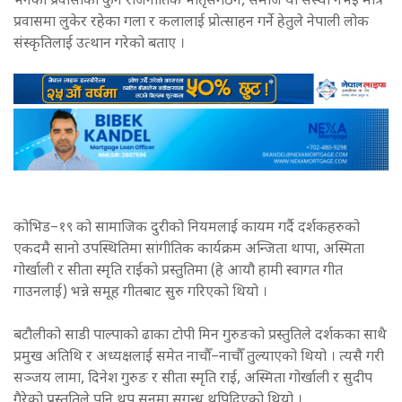
भनेको प्रवासीको कुनै राजनीतिक भातृसंगठन, समाज या संस्था नभई मात्र
प्रवासमा लुकेर रहेका गला र कलालाई प्रोत्साहन गर्ने हेतुले नेपाली लोक
संस्कृतिलाई उत्थान गरेको बताए ।
कोभिड–१९ को सामाजिक दुरीको नियमलाई कायम गर्दै दर्शकहरुको
एकदमै सानो उपस्थितिमा सांगीतिक कार्यक्रम अन्जिता थापा, अस्मिता
गोर्खाली र सीता स्मृति राईको प्रस्तुतिमा (हे आयौ हामी स्वागत गीत
गाउनलाई) भन्ने समूह गीतबाट सुरु गरिएको थियो ।
बटौलीको साडी पाल्पाको ढाका टोपी मिन गुरुङको प्रस्तुतिले दर्शकका साथै
प्रमुख अतिथि र अध्यक्षलाई समेत नाचौँ–नाचौँ तुल्याएको थियो । त्यसै गरी
सञ्जय लामा, दिनेश गुरुङ र सीता स्मृति राई, अस्मिता गोर्खाली र सुदीप
गैरेको प्रस्तुतिले पनि थप सुनमा सुगन्ध थपिदिएको थियो ।