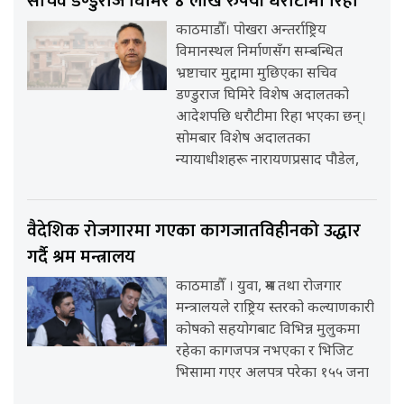
सचिव डण्डुराज घिमिरे ४ लाख रुपैयाँ धरौटीमा रिहा
काठमाडौँ। पोखरा अन्तर्राष्ट्रिय
विमानस्थल निर्माणसँग सम्बन्धित
भ्रष्टाचार मुद्दामा मुछिएका सचिव
डण्डुराज घिमिरे विशेष अदालतको
आदेशपछि धरौटीमा रिहा भएका छन्।
सोमबार विशेष अदालतका
न्यायाधीशहरू नारायणप्रसाद पौडेल,
वैदेशिक रोजगारमा गएका कागजातविहीनको उद्धार
गर्दै श्रम मन्त्रालय
काठमाडौँ । युवा, श्रम तथा रोजगार
मन्त्रालयले राष्ट्रिय स्तरको कल्याणकारी
कोषको सहयोगबाट विभिन्न मुलुकमा
रहेका कागजपत्र नभएका र भिजिट
भिसामा गएर अलपत्र परेका १५५ जना