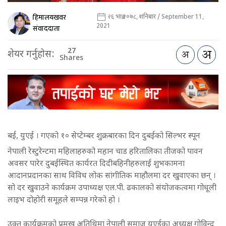
हिमालयखवर
२६ भाद्र २०७८, शनिबार / September 11,
2021
संवाददाता
27
शेयर गर्नुहोस:
Shares
बई, युएई । गएको १० सेप्टेम्बर शुक्रबारका दिन दुबईको सिल्भर स्पून
नेपाली रेस्टुरेन्टमा महिलाहरुको महान चाड हरितालिका तीजको पावन
अवसर पारेर दुबईस्थित कार्यरत दिदीबहिनीहरुलाई शुभकामना
आदानप्रदानका साथ विविध लोक सांगीतिक माहौलमा दर खुवाएका छन् ।
सो दर खुवाउने कार्यक्रम उपाध्यक्ष एल.पी. ढकालको संयोजकत्वमा गोधूली
लाइभ दोहोरी समूहले सम्पन्न गरेको हो ।
उक्त कार्यक्रमको प्रमुख अतिथिमा नेपाली समाज युएईका अध्यक्ष गोविन्द