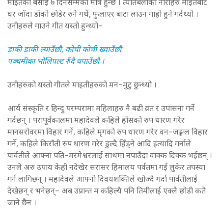
माइतको बसाइ ७ दिनसम्मको मात्र हुन्छ । त्यतिबेलाका नारीहरु माइतबाट
घर जाँदा डाँको छोडेर रुने गर्थे, फुलाएर बाटा लाउन गाह्रो हुने गर्दथ्यो ।
उनीहरुले गाउने गीत यस्तो हुन्थ्यो–
डाकी डाकी ल्याउँछौ, कोची कोची ख्वाउँछौ
पञ्चमीका भोलिपल्ट रुँदै धपाउँछौ ।
उनीहरुको यस्तो गीतले माइतीहरुको मन–मुटु छुन्थ्यो ।
आर्य संस्कृति र हिन्दु परम्परामा महिलाहरु नै बढी व्रत र उपासना गर्ने
गर्दछन् । परापूर्वकालमा महादेवले कहिले हाँसको रुप धारण गरेर
मानसरोवरमा विहार गर्ने, कहिले मृगको रुप धारण गरेर वन–जङ्गल विहार
गर्ने, कहिले किराँती रुप धारण गरेर डुल्दै हिँड्ने आदि इत्यादि गर्नाले
पार्वतीले आफ्ना पति–मरमेश्वरलाई साथमा नपाउँदा वाक्क दिक्क भईछन् ।
उनले अरु उपाय केही नदेखेर सरासर हिमालय पर्वतमा गई लुकेर तपस्या
गर्न लागिछन् । महादेवले आफ्नो दिवयशक्तिले खोज्दै गर्दा पार्वतीलाई
देखेछन् र भनेछन्– अब उप्रान्त म कहिल्यै पनि तिमीलाई एक्लै छोडी कतै
जाने छैन ।