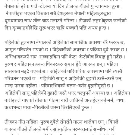
नेपालको हरेक गाउँ–टोलमा यो दिन तीजका गीतले गुञ्जायमान हुन्छ ।
नेपालीहरु भएका विश्वका सबै देशहरुमा नेपाली महिलाहरुद्वारा
धूमधामका साथ तीज चाड मनाउने गरिन्छ । तीजको लहर श्रीकृष्ण जन्मेको
दिन कृष्णाष्ठमीदेखि सुरू भएर ऋषि पञ्चमी पछि अन्त्य हुन्छ ।
पहिलेको तुलनामा नेपालको अहिलेको सामाजिक अवस्था धेरै फरक छ,
आमूल परिवर्तन भएको छ । विहेबारीको अवस्था र प्रक्रिया दुवै फरक छ ।
अभिभावकको राय–सल्लाहबिना पनि केटा–केटीबीच विवाह हुने गर्दछ ।
पुरुष र महिलाका हकअधिकारहरु समान हुँदै आएका छन् । महिला
स्वतन्त्रता बढ्दै गएको छ । अहिलेको पारिवारिक अवस्थामा पनि त्यस्तै
परिवर्तन भएको छ । पहिलेकी सासू र अहिलेकी बुहारी उस्तै–उस्तै छन्
भन्दा फरक नहोला । परिवारभित्रको चलन–वर्तन बुहारीमुखी छ ।
अहिलेकी सासू पहिलेकी बुहारी जस्तै भएर चल्नुपर्ने अवस्था छ । अहिलेका
नारीहरुले गाएको तीजका गीतमा नारी जातिको अन्तर्हृदयको मर्म, व्यथा,
कथाभन्दा माया–पिरतीको वास्ना छिरलिएको हुन्छ ।
तीजका गीत महिला–पुरुष दुवैले सँगसँगै गाउन थालेका छन् । यिनले
गाएका गीतले तीजको मर्म र सांस्कृतिक परम्परालाई सम्बोधन गर्न