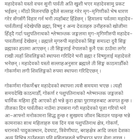
महादेवको यस्तो वचन सुनी पार्वती अति खुशी भएर महादेवसामु प्रकट
भईछन् । मीठो मिलनपछि दुवैले सल्लाह गरेर मृग–मृगिणीको भेष धारण
गरेर सँगसँगै विहार गर्न भनी त्यहाँबाट हिँडेछन् । हिमालय पर्वतमा महादेव–
पार्वतीलाई नदेखेपछि व्रह्मा, विष्णु र अन्य देवताहरु उनीहरुको खोजीमा
हिँड्दै गर्दा पशुपतिनाथको श्लेष्मान्तक जङ्गलमा मृग–मृगिणीरुपी महादेव–
पावतीलाई देखेछन् । व्रह्माले मृगरुपी महादेवको सिङ्ग समात्दा दुवै सिङ्ग
व्रह्माका हातमा आएछन् । ती सिङ्गलाई नेपालको कुनै एक ठाउँमा लगेर
राखी त्यहाँ शिवलिङ्गको स्थापना गरिदिने भनी व्रह्मा र विष्णुलाई महादेवले
भनेछन् । महादेवको यस्तो सल्लाहअनुसार ब्रह्माले ती सिङ्ग काठमाडौँको
गोकर्णमा लगी शिवलिङ्गको रुपमा स्थापना गरिदिएछन् ।
गोकर्णमा गोकर्णेश्वर महादेवको स्थापना त्यसै समयमा भएछ । त्यही
समयदेखि काठमाडौँ, गोकर्ण र पशुपतिनाथको श्लेष्मान्तक जङ्गलको
धार्मिक महिमा हुँदै आएको हो भन्ने कुरा हाम्रा पुराणहरुबाट अवगत हुन्छ ।
तीजका दिन पार्वतीका नाउँमा उपासना गरी महादेवको पूजा गरियो भने
आ–आफ्नो मनोकामना सिद्ध हुन्छ र सुखमय जीवन बिताउन पाइन्छ भन्ने
कामनाका साथ महिलाहरु यस दिन यस पशुपतिनाथ क्षेत्र, गोकर्ण,
धरानको पादुकास्थान, देवघाट, त्रिवेणीघाट, बराहक्षेत्र आदि जस्ता देशका
अन्य विभिन्न ठाउँहरुमा पनि महिलाहरुले भरिभराउ भएर मेला लाग्छ ।