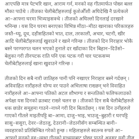
आएपछि मात्र पेटभरि खान, आराम गर्न, मनको वह गीतमार्फत पोख्न बल्ल
मौका पाउँथे । तीजका चेलीबेटीहरुलाई कुशेऔँशी अघिदेखि नै प्रत्येकले
आ–आफ्ना घरमा भित्र्याइसक्थे । तीजको अघिल्लो दिनलाई दरखाने
भनिन्छ । यस दिन घरमा बनाएका विभिन्न मीठा–मीठा खानाका परिकारहरु
जस्तै–घ्यू, दूध, दहीसहितको भात, दाल, तरकाली, अचार, चटनी, खीर
आदि चेलीबेटीहरुलाई खुवाउने र खाने गरिन्छ । तीजको दिन निराहार भोकै
बस्ने परम्परगत चलन भएको हुनाले दर खाँदाका दिन बिहान–दिउँसो–
बेलुका गरी तीनपटक राति पनि एक पटक गरी चार पटकसम्म
चेलीबेटीहरुलाई खाना खुवाउने गरिन्छ ।
तीजको दिन सबै नारी जातिहरु पानी पनि नखाएर निराहार बस्ने गर्दछन् ।
अविवाहित नारीहरुले योग्य वर पाउने अभिलाषा राख्छन् भने विवाहित
नारीहरुले आ–आफ्ना पतिको अटल शौभाग्य र सन्ततिको फलिफलाउको
अपेक्षा यस दिनको व्रतबाट राख्ने चलन छ । तीजको दिन सबै चेलीबेटीहरुले
धक छाडेर समूहमा गाउने–नाच्ने गरी दिन बिताउँछन् । यस दिन उनीहरुले
गाएको गीतले माइतीपट्टि बा–आमा, दाजु–भाइ, भाउजू–बुहारी र घरपट्टि
सासु–ससुरा, देवर–जेठाजु, देउरानी–जेठानीसँग सम्बन्धित बानी–
व्यवहारको प्रतिबिम्बित गरेको हुन्छ । महिलाहरुले स्वतन्त्र रुपले आ–
आफ्नो मनको वह–व्यथा गीतको माध्यमबाट पोख्न पाउने अवसर यही तीज