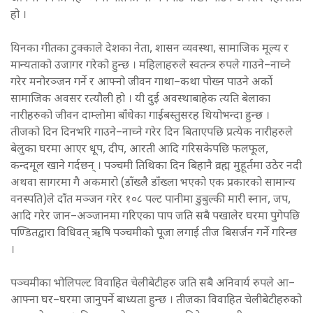
हो ।
यिनका गीतका टुक्काले देशका नेता, शासन व्यवस्था, सामाजिक मूल्य र
मान्यताको उजागर गरेको हुन्छ । महिलाहरुले स्वतन्त्र रुपले गाउने–नाच्ने
गरेर मनोरञ्जन गर्ने र आफ्नो जीवन गाथा–कथा पोख्न पाउने अर्को
सामाजिक अवसर रत्यौली हो । यी दुई अवस्थाबाहेक त्यति बेलाका
नारीहरुको जीवन दाम्लोमा बाँधेका गाईबस्तुसरह थियोभन्दा हुन्छ ।
तीजको दिन दिनभरि गाउने–नाच्ने गरेर दिन बिताएपछि प्रत्येक नारीहरुले
बेलुका घरमा आएर धूप, दीप, आरती आदि गरिसकेपछि फलफूल,
कन्दमूल खाने गर्दछन् । पञ्चमी तिथिका दिन बिहानै व्रह्म मुहूर्तमा उठेर नदी
अथवा सागरमा गै अकमारो (डाँख्लै डाँख्ला भएको एक प्रकारको सामान्य
वनस्पति)ले दाँत मञ्जन गरेर १०८ पल्ट पानीमा डुबुल्की मारी स्नान, जप,
आदि गरेर जान–अञ्जानमा गरिएका पाप जति सबै पखालेर घरमा पुगेपछि
पण्डितद्वारा विधिवत् ऋषि पञ्चमीको पूजा लगाई तीज बिसर्जन गर्ने गरिन्छ
।
पञ्चमीका भोलिपल्ट विवाहित चेलीबेटीहरु जति सबै अनिवार्य रुपले आ–
आफ्ना घर–घरमा जानुपर्ने बाध्यता हुन्छ । तीजका विवाहित चेलीबेटीहरुको