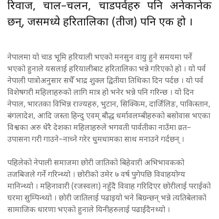
रिवाज, चाल–चलन, चाडपर्वहरु पनि अनेकानेक
छन्, जसमध्ये हरितालिका (तीज) पनि एक हो ।
नेपालमा यो चाड भूमि हरियाली भएको मनसुन वायु हुने समयमा पर्ने
भएको हुनाले यसलाई हरियालीबाट हरितालिका भन्ने गरिएको हो । यो पर्व
नेपाली पात्रोअनुसार सधैँ भाद्र शुक्ल द्वितीया तिथिका दिन पर्दछ । यो पर्व
विशेषगरी महिलाहरुको लागि मात्र हो भनेर भन्ने पनि गरिन्छ । यो दिन
नेपाल, भारतका विभिन्न राज्यहरु, भुटान, सिक्किम, दार्जिलिङ, पाकिस्तान,
बंगलादेश, आदि जस्ता हिन्दु एवम् बौद्ध धर्मावलम्बीहरुको बसोवास भएका
विश्वका अरु धेरै देशका महिलाहरुले भगवती पार्वतीका नाउँमा व्रत–
उपासना गरी गाउने–नाच्ने गरेर धुमधामका साथ मनाउने गर्दछन् ।
पहिलेको नेपाली समाजमा छोरी जातिको बिहेवारी अभिभावकको
तजबिजले गर्ने गरिन्थ्यो । छोरीको उमेर ७ वर्ष पुगेपछि विवाहयोग्य
मानिन्थ्यो । महिनावारी (रजस्वला) नहुँदै विवाह गरिदिएर छोरीलाई पराईको
घरमा सुम्पिन्थ्यो । छोरी जातिलाई पढाइयो भने बिग्रन्छन् भन्ने त्यतिबेलाको
सामाजिक धारणा भएको हुनाले यिनीहरुलाई पढाईंदैनथ्यो ।