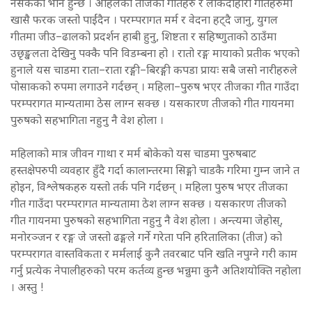
नसकेको भान हुन्छ । अहिलेका तीजका गीतहरु र लोकदोहोरी गीतहरुमा
खासै फरक जस्तो पाईंदैन । परम्परागत मर्म र वेदना हट्दै जानु, युगल
गीतमा जीउ–ढालको प्रदर्शन हाबी हुनु, शिष्टता र सहिष्णुताको ठाउँमा
उछृङ्खलता देखिनु पक्कै पनि विडम्बना हो । रातो रङ्ग मायाको प्रतीक भएको
हुनाले यस चाडमा राता–राता रङ्गी–बिरङ्गी कपडा प्रायः सबै जसो नारीहरुले
पोसाकको रुपमा लगाउने गर्दछन् । महिला–पुरुष भएर तीजका गीत गाउँदा
परम्परागत मान्यतामा ठेस लाग्न सक्छ । यसकारण तीजको गीत गायनमा
पुरुषको सहभागिता नहुनु नै वेश होला ।
महिलाको मात्र जीवन गाथा र मर्म बोकेको यस चाडमा पुरुषबाट
हस्तक्षेपरुपी व्यवहार हुँदै गर्दा कालान्तरमा सिङ्गो चाडकै गरिमा गुम्न जाने त
होइन, विश्लेषकहरु यस्तो तर्क पनि गर्दछन् । महिला पुरुष भएर तीजका
गीत गाउँदा परम्परागत मान्यतामा ठेश लाग्न सक्छ । यसकारण तीजको
गीत गायनमा पुरुषको सहभागिता नहुनु नै वेश होला । अन्त्यमा जेहोस्,
मनोरञ्जन र रङ्ग जे जस्तो ढङ्गले गर्ने गरेता पनि हरितालिका (तीज) को
परम्परागत वास्तविकता र मर्मलाई कुनै तवरबाट पनि खति नपुग्ने गरी काम
गर्नु प्रत्येक नेपालीहरुको परम कर्तव्य हुन्छ भन्नुमा कुनै अतिशयोक्ति नहोला
। अस्तु !