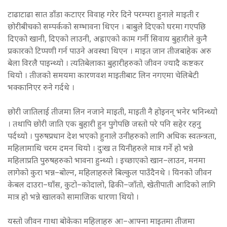
टाढाटाढा सात डाँडा कटाएर विवाह गरेर दिने परम्परा हुनाले माइती र
छोरीबीचको सम्पर्कको सम्भावना थिएन । बाबुले दिएको घरमा गएपछि
दिएको खानी, दिएको लाउनी, अह्राएको काम गर्नी सिवाय बुहारीले कुनै
प्रकारको टिप्पणी गर्न पाउने अवस्था थिएन । माइत जान तीजबाहेक अरु
बेला विरलै पाइन्थ्यो । त्यतिबेलाका बुहारीहरुको जीवन ज्यादै कष्टकर
थियो । तीजको समयमा कारणवश माइतीबाट लिन नगएमा चेलिबेटी
भक्कानिएर रुने गर्दथे ।
छोरी जातिलाई तीजमा लिन नजाने माइती, माइती नै होइनन् भनेर भनिन्थ्यो
। तथापि छोरी जाति एक बुहारी हुन पुगेपछि जस्तो परे पनि सहेर रहनु
पर्दथ्यो । पुरुषप्रधान देश भएको हुनाले उनीहरुको लागि अधिक स्वतन्त्रता,
महिलामाथि चरम दमन थियो । दुःख त यिनीहरुले मात्र गर्ने हो भन्ने
महिलाप्रति पुरुषहरुको भावना हुन्थ्यो । इच्छाएको खान–लाउन, मनमा
लागेको कुरा भन्न–बोल्न, महिलाहरुले बिल्कुल पाउँदैनथे । यिनको जीवन
केबल दाउरा–घाँस, कुटो–कोदालो, ढिकी–जाँतो, खेतीपाती आदिको लागि
मात्र हो भन्ने खालको सामाजिक धारणा थियो ।
यस्तो जीवन गाथा बोकेका महिलाहरु आ–आफ्ना माइतमा तीजमा