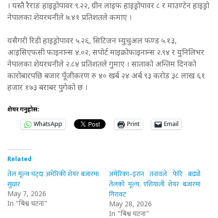
। यस्तै रैराङ हाइड्रोपावर ९.२२, ग्रीन लाइफ हाइड्रोपावर ८ र माउण्टेन हाइड्रो
नेपालका शेयरधनीले ७.४१ प्रतिशतले कमाए ।
यसैगरी रिडी हाइड्रोपावर ५.२६, सिटिजन म्युचुअल फण्ड ५.१३,
आइसिएफसी फाइनान्स ४.०२, सपोर्ट माइक्रोफाइनान्स २.९४ र युनिलिभर
नेपालका शेयरधनीले २.८४ प्रतिशतले गुमाए । साताको अन्तिम दिनको
कारोबारपछि बजार पूँजीकरण रु ४० खर्ब २४ अर्ब ९३ करोड ३८ लाख ६१
हजार १७३ बराबर पुगेको छ ।
शेयर गर्नुहोस:
WhatsApp
Print
Email
Related
तेल मूल्य घट्दा अमेरिकी शेयर बजारमा
अमेरिका–इरान तनावले फेरि बढ्यो
सुधार
तेलको मूल्य, एशियाली शेयर बजारमा
गिरावट
May 7, 2026
In "बिश्व घटना"
May 28, 2026
In "बिश्व घटना"