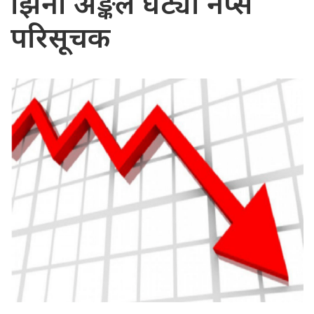
झिनो अङ्कले घट्यो नेप्से
परिसूचक