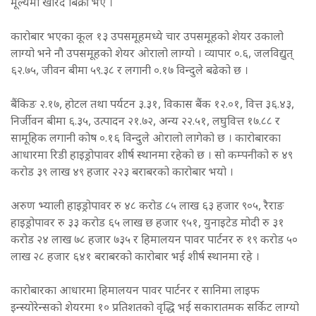
मूल्यमा खरिद बिक्री भए ।
कारोबार भएका कूल १३ उपसमूहमध्ये चार उपसमूहको शेयर उकालो
लाग्यो भने नौ उपसमूहको शेयर ओरालो लाग्यो । व्यापार ०.६, जलविद्युत्
६२.७५, जीवन बीमा ५९.३८ र लगानी ०.१७ विन्दुले बढेको छ ।
बैंकिङ २.१७, होटल तथा पर्यटन ३.३१, विकास बैंक १२.०१, वित्त ३६.४३,
निर्जीवन बीमा ६.३५, उत्पादन २१.७२, अन्य २२.५१, लघुवित्त १७.८८ र
सामूहिक लगानी कोष ०.१६ विन्दुले ओरालो लागेको छ । कारोबारका
आधारमा रिडी हाइड्रोपावर शीर्ष स्थानमा रहेको छ । सो कम्पनीको रु ४९
करोड ३९ लाख ४९ हजार २२३ बराबरको कारोबार भयो ।
अरुण भ्याली हाइड्रोपावर रु ४८ करोड ८५ लाख ६३ हजार ९०५, रैराङ
हाइड्रोपावर रु ३३ करोड ६५ लाख छ हजार ९५१, युनाइटेड मोदी रु ३१
करोड २४ लाख ७८ हजार ७३५ र हिमालयन पावर पार्टनर रु १९ करोड ५०
लाख २८ हजार ६४१ बराबरको कारोबार भई शीर्ष स्थानमा रहे ।
कारोबारका आधारमा हिमालयन पावर पार्टनर र सानिमा लाइफ
इन्स्योरेन्सको शेयरमा १० प्रतिशतको वृद्धि भई सकारातमक सर्किट लाग्यो