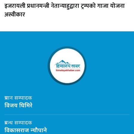
इजरायली प्रधानमन्त्री नेतान्याहुद्वारा ट्रम्पको गाजा योजना
अस्वीकार
प्रधान सम्पादक
विजय घिमिरे
प्रबन्ध सम्पादक
विकासराज न्यौपाने