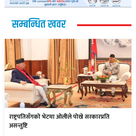
सम्बन्धित खवर
राष्ट्रपतिसँगको भेटमा ओलीले पोखे सरकारप्रति
असन्तुष्टि