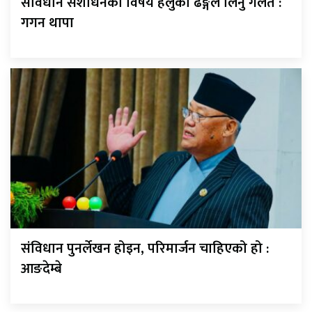
संविधान संशोधनको विषय हलुका ढङ्गले लिनु गलत :
गगन थापा
संविधान पुनर्लेखन होइन, परिमार्जन चाहिएको हो :
आङदेम्बे