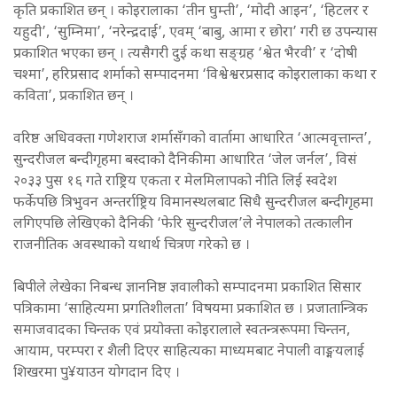
कृति प्रकाशित छन् । कोइरालाका ‘तीन घुम्ती’, ‘मोदी आइन’, ‘हिटलर र
यहुदी’, ‘सुम्निमा’, ‘नरेन्द्रदाई’, एवम् ‘बाबु, आमा र छोरा’ गरी छ उपन्यास
प्रकाशित भएका छन् । त्यसैगरी दुई कथा सङ्ग्रह ‘श्वेत भैरवी’ र ‘दोषी
चश्मा’, हरिप्रसाद शर्माको सम्पादनमा ‘विश्वेश्वरप्रसाद कोइरालाका कथा र
कविता’, प्रकाशित छन् ।
वरिष्ठ अधिवक्ता गणेशराज शर्मासँगको वार्तामा आधारित ‘आत्मवृत्तान्त’,
सुन्दरीजल बन्दीगृहमा बस्दाको दैनिकीमा आधारित ‘जेल जर्नल’, विसं
२०३३ पुस १६ गते राष्ट्रिय एकता र मेलमिलापको नीति लिई स्वदेश
फर्केपछि त्रिभुवन अन्तर्राष्ट्रिय विमानस्थलबाट सिधै सुन्दरीजल बन्दीगृहमा
लगिएपछि लेखिएको दैनिकी ‘फेरि सुन्दरीजल’ले नेपालको तत्कालीन
राजनीतिक अवस्थाको यथार्थ चित्रण गरेको छ ।
बिपीले लेखेका निबन्ध ज्ञाननिष्ठ ज्ञवालीको सम्पादनमा प्रकाशित सिसार
पत्रिकामा ‘साहित्यमा प्रगतिशीलता’ विषयमा प्रकाशित छ । प्रजातान्त्रिक
समाजवादका चिन्तक एवं प्रयोक्ता कोइरालाले स्वतन्त्ररूपमा चिन्तन,
आयाम, परम्परा र शैली दिएर साहित्यका माध्यमबाट नेपाली वाङ्मयलाई
शिखरमा पु¥याउन योगदान दिए ।