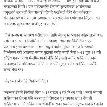
सरकार अपदस्त गरिएपछि कोइरालालगायत नेतालाई सिंहदरबारमा बन्दी
बनाइएको थियो । एक महिनापछि सेनाको सुन्दरीजल आर्सनलका
प्रमुखको सरकारी निवासलाई वरिपरि पर्खालले घेरेर नेता कोइराला,
संसद्का प्रथम सभामुख कृष्णप्रसाद भट्टराई, नेता गणेशमान सिंहलगायत
मन्त्रीलाई सुन्दरीजल बन्दीगृहमा सारियो ।
विसं २०२५ मा स्वास्थ्य परीक्षणका लागि जेलमुक्त भएका कोइरालाले आठ
वर्षसम्म भारतमा निर्वासित जीवन बिताए । भारतमा निर्वासित भएर
प्रजातन्त्र पुनःस्थापनाका पक्षमा सङ्घर्ष गर्दा राष्ट्रियता कमजोर भएको
विश्लेषण गरी आठवटा ज्यान मुद्दाको पर्वाह नगरी विसं २०३३ पुस १६ गते
राष्ट्रिय एकता तथा मेलमिलापको नीति लिई उनी स्वदेश फर्किए । उनले
अपनाएको मेलमिलापको नीति आज पनि मुलुकको राजनीतिमा उत्तिकै
सान्दर्भिक छ ।
कोइरालाको साहित्यिक व्यक्तित्व
क्यान्सर रोगले बिपीको विसं २०३९ साउन ६ गते निधन भयो । उनले नेपाली
साहित्यका क्षेत्रमा पनि महत्त्वपूर्ण योगदान पु¥याएका छन् । नेपाली
साहित्यमा मनोवैज्ञानिक यथार्थवादी धाराका प्रवर्तक कोइरालाका डेढ दर्जन