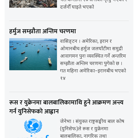
परी कम्तीमा १७ जनाको मृत्यु भएको र
दर्जनौँ घाइते भएको
हर्मुज सम्झौता अन्तिम चरणमा
वासिङ्टन । अमेरिका, इरान र
ओमानबीच हर्मुज जलघाँटीमा समुद्री
आवागमन पुनः व्यवस्थित गर्ने अन्तरिम
सम्झौता अन्तिम चरणमा पुगेको छ ।
गत महिना अमेरिका–इरानबीच भएको
१४
रूस र युक्रेनमा बालबालिकामाथि हुने आक्रमण अन्त्य
गर्न युनिसेफको आह्वान
जेनेभा । संयुक्त राष्ट्रसङ्घीय बाल कोष
(युनिसेफ)ले रूस र युक्रेनमा
बालबालिका, नागरिक तथा