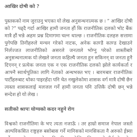
आखिर दोषी को ?
पुस्तकको नाम जुराउनु भएका यो लेख अनुसन्धनात्मक छ । “ आखिर दोषी
को ?” पढ्दै गर्दा आखिर हामी जनता हौं कि राजनीतिक दलको भोट बैंक
मात्रै हौं भन्ने अहम प्रश्न दिमागमा चल्न थाल्छ । राजनीतिक दलहरु सत्तामा
पुगेपछि तिनीहरुले मन्चन गरेको नाटक, अनेक काण्डै काण्ड देखाउने
निर्लज्जत लाजनीतिको असरले जनताले भोग्नु परेको शास्तीबारे
अनुसन्धनात्मक यो लेखले जनता कहिल्यै जनता हुन सकिनन् वा जनता हुनै
दिएनन् र प्रत्येक जनता एक न एक राजनीतिक दलको झोले कार्यकर्ता र
आफ्नै स्वार्थपूतिका लागि नेताको अन्धभक्त भए । बारमबार राजनीतिक
पार्टीहरुबाट धोका पाइरहँदा पनि चेत नखुलेकोमा शासक वर्ग मात्रै दोषी छैन
त्यस्ता शासकलाई मलजल गर्ने हामी जनता पनि उत्तिकै दोषी छन् भन्ने
सन्देश हो यो लेख ।
सतीको श्रापः योग्यको कदर नहुने रोग
विश्वको राजनीतिमा के भए त्यता नजाऊँ । तर हाम्रो समाज नेपाल जस्तो
अल्पविकसित राष्ट्रहरु बसोबास गर्ने मानिसको मानसिकता नै अरुको ईष्र्या