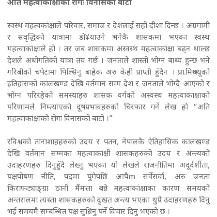
अति महत्वाकांक्षाको रोगः विनासको बाटो
स्वस्थ महत्वकांक्षाले परिवार, समाज र देशलाई सही दीशा दिन्छ । अग्रगामी
र सवृद्धिको यात्रामा डो¥याउने भनेकै शासकमा भएका स्वस्थ
महत्वाकांक्षाले हो । तर जब शासकमा अस्वस्थ महत्वाकांक्षा बढ्न थाल्छ
देशले अधोगतिको यात्रा तय गर्छ । जनताले शास्ती भोग्न बाध्य हुन्छ भने
गरिबीको चपेटामा पिल्सिनु बाहेक अरु केही प्राप्ती हुँदैन । प्रा.मिश्रज्यूको
इतिहासको कालखण्ड देखि वर्तमान सम्म देश र जनताले भोग्दै आएको र
भोग्न परिरहेको समस्याहरु शासक वर्गको अस्वस्थ महत्वाकांक्षाको
परिणामले निम्त्याएको दूषप्रभावहरुको चिरफार गर्ने लेख हो “अति
महत्वाकांक्षाको रोगः विनासको बाटो ।”
रविश्वको तानाशाहहरुको उदय र पतन, नेपालकै ऐतिहासिक कालखण्ड
देखि वर्तमान सम्मका महत्वाकांक्षी शासकहरुको उदय र अन्त्यको
उदाहरणहरु दिनुहुँदै लेख्नु भएका यो लेखले राजनीतिमा अदूर्दर्शीता,
पक्षपोषण नीति, पदमा पुगेपछि आपैm सर्वेसर्वा, अरु जनता
किराफट्याङ्ग्रा ठानी मैंमत्ता बन्ने महत्वाकांक्षाका कारण समयको
अन्तरालमा त्यस्ता शासकहरुको दुखत अन्त्य भएका थुप्रै उदाहरणहरु दिनु
भई समयमै सम्बन्धित पक्ष सुध्रिनु पर्ने विचार दिनु भएको छ ।