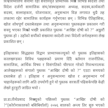
विश्वविध्यालय सेवामा रही सेवानिवृत प्राध्यापक मिश्रले विभिन्न स्वदेशी तथा
विदेश दर्जनौं सामाजिक संघ/संस्थाहरूमा अध्यक्ष, सदस्य,कार्यकारी
सदस्य, सल्लाहकार, योजनाकार, अनुसन्धान विज्ञ लगायत थुप्रै तह
तप्कामा रहेर सामाजिक कार्यहरू गर्नुभएका छन् । विभिन्न ऐतिहासिक,
खोज शोधपूर्ण दस्ताबेजहरू तथा अनुसन्धानका पुस्तकहरू प्रकाशन गरी
सक्नु भएका मिश्रको भर्खरै प्रकाशित पुस्तक “आखिर दोषी को ?” अठ्ठारौं
पुस्तक हो । उहाँको सयौंको संख्यामा स्वदेशी तथा विदेशी जर्नलहरूमा लेख
प्रकाशित छन् ।
इतिहासका सिद्धहस्त विद्वान प्राध्यापकज्यूको यो पुस्तक इतिहासको
कालखण्डका विविध पक्षहरूको प्रमाण दिँदै बर्तमान राजनीतिक,
सामाजिक, आर्थिक विषय र विसंगतिको चीरफार गरेको निवन्धनात्मक
आलेखहरूको संगालो पुस्तक “आखिर दोषी को ?” एउटा समयको
दस्ताबेज हो । इतिहास र अनुसन्धानमा खोज र अनुसन्धान गर्न
चाहानेहरूको लागि अति उपयोगी हुने यो पुस्तक सरसर्ती पढिसकेपछि केही
लेख्ने हुटहुटी जाग्रित भयो ।
प्रा.डा.तीर्थप्रसाद मिश्रज्यूको पछिल्लो पुस्तक “आखिर दोषी को
?”(कोरोनाकालको बसिबियाँलो) २०७६ सालको अन्त्य तिर सुरु भएको