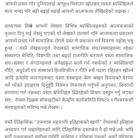
आफ्नो प्रचार गरेर दुनियालाई आपूm चिनाउन खोज्छन् त्यस्ता ब्यक्तिहरुले
सत्य भन्दा पनि बढी बढाई चढाई आफ्नो आत्मकथा लेखिरहेको पाइन्छ ।
प्राध्यापक मिश्रले आफ्नो लेखमा विभिन्न ब्यक्तित्वहरुको आत्मकथाको
वृतान्त दिनु भई लेख्नु भएको यो लेखको तात्पर्या पनि आत्मकथा प्रकाशन
आफ्नो प्रचार गर्ने सामाजिक रोगले ग्रस्त भै प्रकाशन गर्ने विवरण नहोस् भन्नु
हुन्छ । यस्तै लेखकज्यूले नेपालको सामाजिक संघ/संस्थाहरुमा रहेका
संस्थागत बेथिति, विसंगति तथा बढ्दो राजनीति करणले यस्ता सामाजिक
संघ÷संस्था र संगठनहरुले अपेक्षाकृत कार्य गर्न नसकेको र ब्यक्तिवादी
नीति, अदूर्दशी एवं संस्थाको हितविपरित र नीति सधैं पदमा रहिरहन खोज्ने
आदि इत्यादि कारणहरुबाट यस्ता संस्थाहरु बेला बखत विवादको घेरामा
पर्ने गरेको उदाहरण दिनुहुँदै नियमन निकायले गर्नुपर्ने अनुगमन, निगरानी
समयमा गर्न नसक्दा यस्ता बेथितिहरु ब्ढिरहेको विचार प्रस्तुत गर्नु भएका
छन् : नेपाल रेडक्रस सोसाइटीको केन्द्रीय कार्यसमिति विघटन र गैरसरकारी
संस्थाहरुको भविष्य भन्ने लेखमा ।
यस्तै ऐतिहासिक “उपन्यास महारानीः इतिहासको खानी” नेपालको इतिहास
अध्ययन गर्न चाहानेहरुको लागि ऐतिहासिक दस्ताबेज नै हो भन्ने तर्क अघि
सार्दै उपन्यासको समीक्षा गर्नुहुँदै साहित्य र इतिहास एकको अर्को परिपूरक