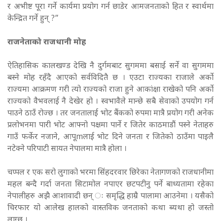
र अभीष्ट पूरा गर्ने कार्यमा प्रयोग गर्न छाडेर आमजनताको हित र स्वार्थमा
केन्द्रित गर्ने हुन् ?”
राजनेताको राजधानी मोह
ऐतिहासिक कालखण्ड देखि नै दुर्गमबाट सुगममा बसाई सर्ने वा सुगममा
बस्ने मोह रहँदै आएको सर्वविदितै छ । एउटा राज्यका राजाले अर्को
राज्यमा आक्रमण गरी त्यो राज्यको राजा हुने आकांक्षा राखेको पनि अर्को
राज्यको वैभवलाई नै देखेर हो । स्वभावैले मान्छे सबै सेवाको उपयोग गर्न
पाउने ठाउँ रोज्छ । तर जनतालाई भोट बैंकको रुपमा मात्रै प्रयोग गरी अनेक
प्रलोभनमा पारी भोट आफ्नो पक्षमा पार्ने र जितेर काठमाडौं पस्ने नेताहरु
गाउँ फर्केर नजाने, आपूmलाई भोट दिने जनता र जितेको ठाउँमा पाइलै
नटेक्ने परिपाटी सायत नेपालमा मात्रै होला ।
चप्पल र एक सरो लुगाको भरमा सिंहदरवार छिरेका नेतागणको राजधानीमा
महल बन्दै गर्दा जनता सिटामोल नपाएर छटपटीनु पर्ने बाध्यतामा रहेका
नेपालीहरु अझै आशावादी छन् ः समृद्धि हाम्रै पालामा आउनेमा । यसैको
चिरफार यो आलेख हालको वास्तविक जनताको कथा ब्यथा हो जस्तो
लाग्छ ।