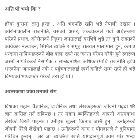
अति पो भयो कि ?
हरेक कुरामा लागु हुन्छ , अति भएपछि खति भन्ने नेपाली उखान ।
कोरोनाकालीन राजनीति, यसको असर, लकडाउनले गर्दा अर्थतन्त्रमा
पारेको प्रभाव, कोरोनाको निहुमा जनतालाई घरभित्रै थुन्ने तर कुनै राहतको
कार्यक्रम नल्याउने, सिमित ब्यक्ति र समूह रातरात मालामाल हुने, कमाउ
धन्दामा माफियाहरुको बोल वाला रहने तर जनता मरेका मरेकै हुने स्वास्थ्य
जस्तो नागरिकको नैसर्गिक र सम्बेदनशिल अधिकारमाथि राजनीति हावि
भएकोमा जनतालाई नर्क र पहुँचवालालाई स्वर्ग कहिले सम्म रहने हो भन्ने
विषयको भण्डाफोर गरेको लेख हो यो ।
आत्मकथा प्रकाशनको रोग
विश्वका महान वैज्ञानिक, दार्शनिक तथा लेखकहरुको जीवनी पढ्दा धेरै
ज्ञान हासिल गर्न सकिन्छ । तर महान ब्यक्तिहरुले आफ्नो आत्मकथा
लेखेको विरलै पाइन्छ । उनीहरु खुल्ला किताब जस्तै हुन् । उनीहरुको
जीवनी धेरैले लेखेको पाइन्छ । उनीहरुको काम र योगदानले नै दुनियामा
परिचित हुन्छन् । तर जो ब्यक्तिले खासै योगदानपूर्ण काम गरेर भन्दा