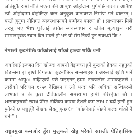
जतिसुकै राम्रो नीति भएता पनि आपूm ओहोदामा पुगेपछि बारबार आपैm
त्यो ओहोदामा दोहोरिएर बस्न अनुकुल वातावरण निर्माण गर्न थाल्छन् ।
यस्तो हुनुमा नीतिगत ब्यवस्थापनको कमीका कारण हो । प्राध्यापक मिश्रले
लेख्नु भए भैंm पूूर्वलाई उचित ब्यवस्थापन र उचित मूल्याङ्कन गरी
सम्मानपूर्वक स्थान दिन सक्ने हो भने यो रोग निको हुन सक्थ्यो कि ?
नेपाली कूटनीतिः काँक्रोलाई थाँक्रो हाल्दा थाँक्रै धनी
अर्कालाई इज्जत दिन खोज्दा आफ्नो बैइज्जत हुने कुराको हेक्का नहुनुको
विडम्बना हो हाम्रो विगतका कूटनीतिक सम्बन्धहरु । अरुलाई खुशि पार्ने
क्रममा आपूm नाङ्गिएको पत्तै पाइएनन् हाम्रा तत्कालीन शासकहरुले ।
त्यसैको परिणाम १९५० देखिका र त्यो भन्दा पनि अघिका सन्धिहरुले
लाभको त के कुरा दीर्घकालीन समस्यामा हामी परिरहेका छौं ।
शासकहरुको स्वार्थ प्रेरित नीतिका कारण देशले कम लाभ र बढी हानी हुन
पुगेको छ भन्नु हुँदै लेखक लेख्नु हुन्छ ः “काँक्रोलाई थाँक्रो हाल्दा थाँक्रो नै
धनी” ।
राष्ट्रप्रमुख कमजोर हुँदा मुलुकले खेप्नु परेको सास्तीः ऐतिहासिक