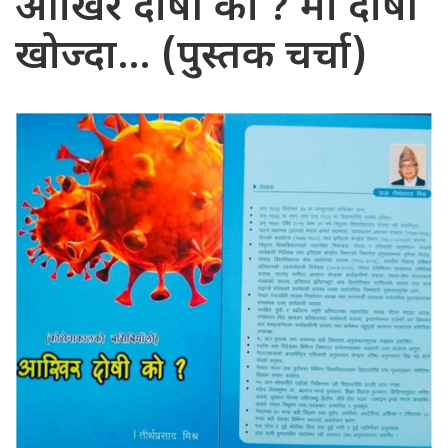
आखिर दोषी को ? मा दोषी
खोज्दा… (पुस्तक चर्चा)