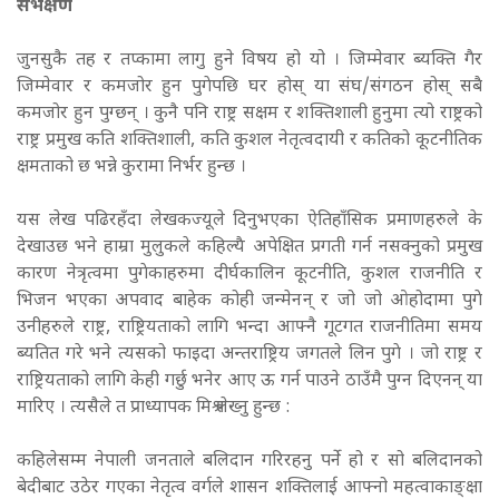
सर्भेक्षण
जुनसुकै तह र तप्कामा लागु हुने विषय हो यो । जिम्मेवार ब्यक्ति गैर
जिम्मेवार र कमजोर हुन पुगेपछि घर होस् या संघ/संगठन होस् सबै
कमजोर हुन पुग्छन् । कुनै पनि राष्ट्र सक्षम र शक्तिशाली हुनुमा त्यो राष्ट्रको
राष्ट्र प्रमुख कति शक्तिशाली, कति कुशल नेतृत्वदायी र कतिको कूटनीतिक
क्षमताको छ भन्ने कुरामा निर्भर हुन्छ ।
यस लेख पढिरहँदा लेखकज्यूले दिनुभएका ऐतिहाँसिक प्रमाणहरुले के
देखाउछ भने हाम्रा मुलुकले कहिल्यै अपेक्षित प्रगती गर्न नसक्नुको प्रमुख
कारण नेत्रृत्वमा पुगेकाहरुमा दीर्घकालिन कूटनीति, कुशल राजनीति र
भिजन भएका अपवाद बाहेक कोही जन्मेनन् र जो जो ओहोदामा पुगे
उनीहरुले राष्ट्र, राष्ट्रियताको लागि भन्दा आफ्नै गूटगत राजनीतिमा समय
ब्यतित गरे भने त्यसको फाइदा अन्तराष्ट्रिय जगतले लिन पुगे । जो राष्ट्र र
राष्ट्रियताको लागि केही गर्छु भनेर आए ऊ गर्न पाउने ठाउँमै पुग्न दिएनन् या
मारिए । त्यसैले त प्राध्यापक मिश्र लेख्नु हुन्छ :
कहिलेसम्म नेपाली जनताले बलिदान गरिरहनु पर्ने हो र सो बलिदानको
बेदीबाट उठेर गएका नेतृत्व वर्गले शासन शक्तिलाई आफ्नो महत्वाकाङ्क्षा