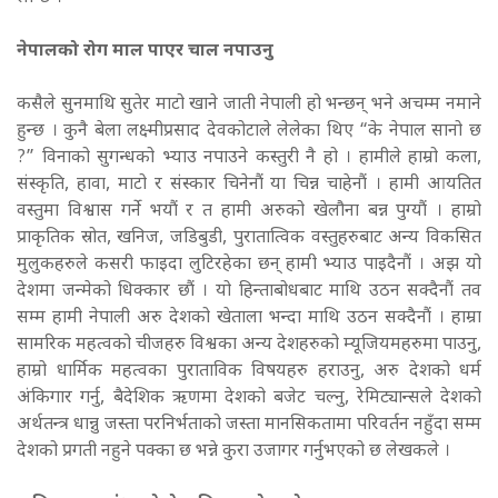
नेपालको रोग माल पाएर चाल नपाउनु
कसैले सुनमाथि सुतेर माटो खाने जाती नेपाली हो भन्छन् भने अचम्म नमाने
हुन्छ । कुनै बेला लक्ष्मीप्रसाद देवकोटाले लेलेका थिए “के नेपाल सानो छ
?” विनाको सुगन्धको भ्याउ नपाउने कस्तुरी नै हो । हामीले हाम्रो कला,
संस्कृति, हावा, माटो र संस्कार चिनेनौं या चिन्न चाहेनौं । हामी आयतित
वस्तुमा विश्वास गर्ने भयौं र त हामी अरुको खेलौना बन्न पुग्यौं । हाम्रो
प्राकृतिक स्रोत, खनिज, जडिबुडी, पुरातात्विक वस्तुहरुबाट अन्य विकसित
मुलुकहरुले कसरी फाइदा लुटिरहेका छन् हामी भ्याउ पाइदैनौं । अझ यो
देशमा जन्मेको धिक्कार छौं । यो हिन्ताबोधबाट माथि उठन सक्दैनौं तव
सम्म हामी नेपाली अरु देशको खेताला भन्दा माथि उठन सक्दैनौं । हाम्रा
सामरिक महत्वको चीजहरु विश्वका अन्य देशहरुको म्यूजियमहरुमा पाउनु,
हाम्रो धार्मिक महत्वका पुराताविक विषयहरु हराउनु, अरु देशको धर्म
अंकिगार गर्नु, बैदेशिक ऋणमा देशको बजेट चल्नु, रेमिट्यान्सले देशको
अर्थतन्त्र धान्नु जस्ता परनिर्भताको जस्ता मानसिकतामा परिवर्तन नहुँदा सम्म
देशको प्रगती नहुने पक्का छ भन्ने कुरा उजागर गर्नुभएको छ लेखकले ।