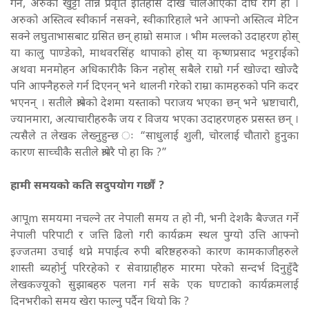
गर्ने, अरुको खुट्टा तान्ने प्रवृति इतिहास देखि चलिआएको दीर्घ रोग हो ।
अरुको अस्तित्व स्वीकार्न नसक्ने, स्वीकारिहाले भने आफ्नो अस्तित्व मेटिन
सक्ने लघुताभासबाट ग्रसित छन् हाम्रो समाज । भीम मल्लको उदाहरण होस्
या कालु पाण्डेको, माथवरसिंह थापाको होस् या कृष्णप्रसाद भट्टराईको
अथवा मनमोहन अधिकारीकै किन नहोस् सबैले राम्रो गर्न खोज्दा खोज्दै
पनि आफ्नैहरुले गर्न दिएनन् भने थालनी गरेको राम्रा कामहरुको पनि कदर
भएनन् । सतीले श्रापेको देशमा यस्ताको पराजय भएका छन् भने भ्रष्टाचारी,
ज्यानमारा, अत्याचारीहरुकै जय र विजय भएका उदाहरणहरु प्रसस्त छन् ।
त्यसैले त लेखक लेख्नुहुन्छ ः “साधुलाई शुली, चोरलाई चौतारो हुनुका
कारण साच्चीकै सतीले श्रापेरै पो हा कि ?”
हामी समयको कति सदुपयोग गर्छौं ?
आपूm समयमा नचल्ने तर नेपाली समय त हो नी, भनी देशकै बैज्जत गर्ने
नेपाली परिपाटी र जत्ति ढिलो गरी कार्यक्रम स्थल पुग्यो उत्ति आफ्नो
इज्जतमा उचाई थप्ने मपाईत्व रुपी बरिष्ठहरुको कारण कामकाजीहरुले
शास्ती ब्यहोर्नु परिरहेको र सेवाग्राहीहरु मारमा परेको सन्दर्भ दिनुहुँदै
लेखकज्यूको सुझाबहरु पलना गर्न सके एक घण्टाको कार्यक्रमलाई
दिनभरीको समय खेरा फाल्नु पर्दैन थियो कि ?