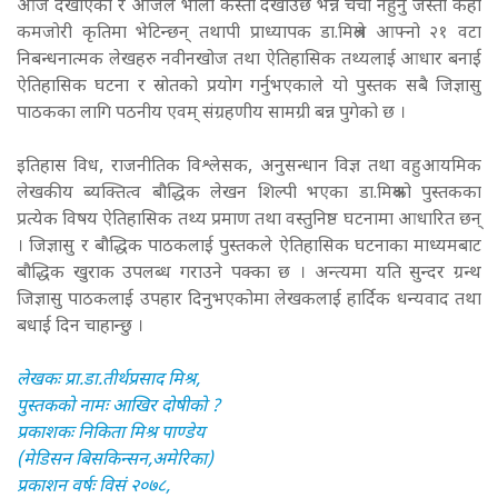
आज देखाएको र आजले भोली कस्तो देखाउँछ भन्ने चर्चा नहुनु जस्ता केही
कमजोरी कृतिमा भेटिन्छन् तथापी प्राध्यापक डा.मिश्रले आफ्नो २१ वटा
निबन्धनात्मक लेखहरु नवीनखोज तथा ऐतिहासिक तथ्यलाई आधार बनाई
ऐतिहासिक घटना र स्रोतको प्रयोग गर्नुभएकाले यो पुस्तक सबै जिज्ञासु
पाठकका लागि पठनीय एवम् संग्रहणीय सामग्री बन्न पुगेको छ ।
इतिहास विध, राजनीतिक विश्लेसक, अनुसन्धान विज्ञ तथा वहुआयमिक
लेखकीय ब्यक्तित्व बौद्धिक लेखन शिल्पी भएका डा.मिश्रको पुस्तकका
प्रत्येक विषय ऐतिहासिक तथ्य प्रमाण तथा वस्तुनिष्ठ घटनामा आधारित छन्
। जिज्ञासु र बौद्धिक पाठकलाई पुस्तकले ऐतिहासिक घटनाका माध्यमबाट
बौद्धिक खुराक उपलब्ध गराउने पक्का छ । अन्त्यमा यति सुन्दर ग्रन्थ
जिज्ञासु पाठकलाई उपहार दिनुभएकोमा लेखकलाई हार्दिक धन्यवाद तथा
बधाई दिन चाहान्छु ।
लेखकः प्रा.डा.तीर्थप्रसाद मिश्र,
पुस्तकको नामः आखिर दोषीको ?
प्रकाशकः निकिता मिश्र पाण्डेय
(मेडिसन बिसकिन्सन,अमेरिका)
प्रकाशन वर्षः विसं २०७८,