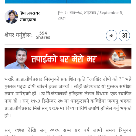
हिमालयखवर
२० भाद्र २०७८, आइतबार / September 5,
2021
संवाददाता
594
शेयर गर्नुहोस:
Shares
भर्खरै प्रा.डा.तीर्थप्रसाद मिश्रज्यूको प्रकाशित कृति “आखिर दोषी को ?” भन्ने
पुस्तक पढ्दा दोषी खोज्ने इच्छा जाग्यो । सोही उद्देश्यबाट यो पुस्तक समीक्षा
तयार पारिएको हो । डा.मिश्र नेपालको इतिहास लेखन विधामा एक स्थापित
नाम हो । सन् १९५३ डिसेम्वर २७ मा धनकुटाको कचिडेमा जन्मनु भएका
प्रा.डा.तीर्थप्रसाद मिश्रले सन् १९८७ मा विध्यावारिधि उपाधि हाँसिल गर्नु भएको
हो ।
सन् १९७४ देखि सन् २०१५ सम्म ४१ वर्ष लामो समय त्रिभुवन