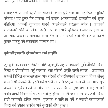
उनैले ठूला र साना जात भनि विभाजन गरिदिए ।
राणाहरुले आफ्नो स्तुतिगान गाउनकै लागि थुप्रै भाट वा गाइनेहरु नियुक्ति
गरेबाट थाहा हुन्छ कि शासक वर्ग खराब आचरणलाई ढाकछोप गर्न सुका
मोहोरमा आफ्नो गुणगान गाउने आउरेपाउरे राख्छन् भनेर । आजको
शासकवर्ग पनि यो रोगले उस्तै ग्रस्त छन् भन्ने बुझिन्छ । शासक होस् या
प्रशासक अथवा समाजका अन्य क्षेत्रमा पनि यस्तो दीर्घ रोगबाट समाजले
मुक्ति पाउनु पर्ने लेखकीय मान्यता हो ।
पूर्ववर्तीहरुप्रति दोषारोपण गर्ने प्रवृत्ति
जुनसुकै ब्यवस्था परिवर्तन पछि जुनसुकै तह र तप्काले पूर्ववर्तीप्रति गरेको
निन्दा र दोषारोपण गर्नु परम्परा धान्न गरेको प्रवृति जस्तै लाग्छ । प्रा.डाक्टर
सापले विभिन्न कालखण्डामा भए गरेको दोषारोपणको उदाहरण दिएर लेख्नु
भएको यो लेखले के पुस्टी गर्दछ भने आफ्नो प्रभुत्व जमाउने एक मात्र सुत्र
अरुको र पूर्ववर्तीको आलोचना गर्न सके मात्रै आपूm सफल भइन्छ भन्ने
मनोदशाको निरन्तर्ता भएको भन्ने बुझिन्छ । साथै जव सम्म अग्रजले गरेको
राम्रो कामको उचित स्थान, मूल्याङ्क र समिक्षा गर्ने र नराम्रो कामहरुको
निन्दा गर्न छोड्न सक्दैन भन्ने कुराको बोध हुन्छ ।