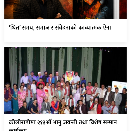
‘धित’ समय, समाज र संवेदनाको काव्यात्मक ऐना
कोलोराडोमा २१३औँ भानु जयन्ती तथा विशेष सम्मान