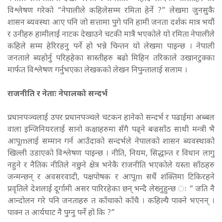
विश्लेषण गरेको “नेपालीले कहिलेसम्म रमिता हेर्ने ?” लेखमा जुनसुकै
शासन ब्यवस्था आए पनि जो सत्तामा पुगे पनि हामी जनता दर्शक मात्र भयौं
र उनीहरु हामीलाई नाटक देखाउने चटकी मात्रै भएकोले यो रमिता नेपालीले
कहिले सम्म हेरिरहनु पर्ने हो भन्ने चिन्तन यो लेखमा पाइन्छ । नेपाली
जनताले ब्यहोर्नु परिहहेका सास्तीहरु बढो मिहिन तरिकाले उखानटुक्का
मार्फत विश्लेषण गर्नुभएका लेखकको लेखन निपुन्तालाई सलाम ।
राजनीति र नेताः नेपालको सन्दर्भ
प्रधानपञ्चलाई उपर प्रधानपञ्चले चटकन हानेको सन्दर्भ र पढाईमा अब्बल
वाला इन्जिनियरलाई सानो कक्षाहरुमा सँगै पढ्ने बज्रसाँठ साथी मन्त्री भै
आपूmलाई सम्मान गर्न आउँदाको सन्दर्भले नेपालको शासन ब्यवस्थाको
खिल्ली उडाएको विश्लेषण पाइन्छ । नीति, नियम, सिद्धान्त र विधान लागु
नहुने र नैतिक नीतिले नछुने क्षेत्र भनेकै राजनीति भएकोले यस्ता साँठहरु
जन्मन्छन् र अवसरवादी, पक्षपोषक र आपूm सधैं शक्तिमा टिकिरहने
प्रवृतिले देशलाई दूर्गामी असर पारिरहेका छन् भन्दै लेख्नुहुन्छ ः “ जति नै
आन्दोलन गरे पनि जनताहरु त काँचाको काँचै । कहिल्यै पाक्ने भएनन् ।
पाक्न त आर्यघाट नै पुग्नु पर्ने हो कि ?”