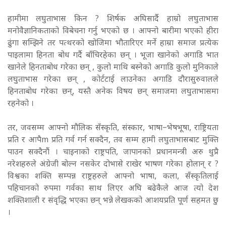
हामीमा लघुताभास किन ? शिर्षक अघिसार्दै हाम्रो लघुताभास
मनोवैज्ञानिकताको विबेचना गर्नु भएको छ । आफ्नो बारीमा भएको हीरा
ढुंगा सम्झिने तर पत्थरको खोजिमा भौतारिएर मर्ने हाम्रा समाज प्रत्येक
पाइलामा हिनता बोध गर्दै बाँचिरहेका छन् । भूजा खानेको अगाडि भात
खानेले हिनताबोध गरेका छन् , कुलो माथि बस्नेको अगाडि कुलो मुनिकाले
लघुताभास गरेका छन् , कोर्टटाई लाउनेका अगाडि दौरासुरुवालले
हिनताबोध गरेका छन्, यस्तै अनेक विषय छन् समाजमा लघुताभासमा
रहनेको ।
तर, जवसम्म आफ्नो मौलिक सँस्कृति, संस्कार, भाषा–भेषभूषा, राष्ट्रियता
प्रति र आपैm प्रति गर्व गर्न सक्दैन, तव सम्म हामी लघुताभासबाट मुक्ति
पाउन सक्दैनौं । चाइनाको राष्ट्रपति, जापानको प्रधानमन्त्री अरु थुप्रै
नरेशहरुले अंग्रेजी बोल्न नसकेर दोभासे राखेर भाषण गरेका होलान् र ?
विश्वका शक्ति सम्पन्न राष्ट्रहरुले आफ्नो भाषा, कला, सँस्कृतिलाई
पहिचानको रुपमा गर्वका साथ लिएर अघि बढेकैले आज त्यो देश
शक्तिशाली र संवृद्धि भएका छन् भन्ने लेखकको आशयप्रति पूर्ण सहमत छु
।