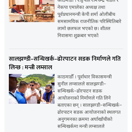
काठमाडौँ । राष्ट्रपति रामचन्द्र पौडेल र
नेकपा एमालेका अध्यक्ष तथा
पूर्वप्रधानमन्त्री केपी शर्मा ओलीबीच
समसामयिक राजनीतिक परिस्थितिबारे
लामो छलफल भएको छ। शीतल
निवासमा शुक्रबार भएको
सालझण्डी–सन्धिखर्क–ढोरपाटन सडक निर्माणले गति
लिन्छ : मन्त्री लम्साल
काठमाडौँ । पूर्वाधार विकासमन्त्री
सुनील लम्सालले सालझण्डी–
सन्धिखर्क–ढोरपाटन सडक
आयोजनाको निर्माणले गति लिने
बताएका छन् । सालझण्डी–सन्धिखर्क–
ढोरपाटन सडक आयोजनाको स्थलगत
अनुगमनका क्रममा अर्घाखाँचीको
सन्धिखर्कमा मन्त्री लम्सालले