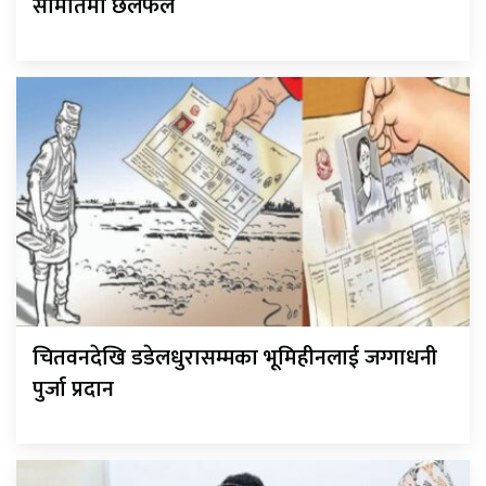
समितिमा छलफल
चितवनदेखि डडेलधुरासम्मका भूमिहीनलाई जग्गाधनी
पुर्जा प्रदान