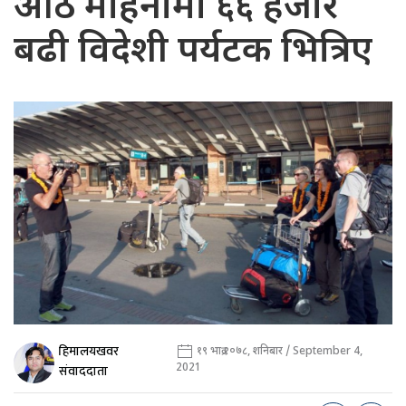
आठ महिनामा ६६ हजार
बढी विदेशी पर्यटक भित्रिए
हिमालयखवर
१९ भाद्र २०७८, शनिबार / September 4,
2021
संवाददाता