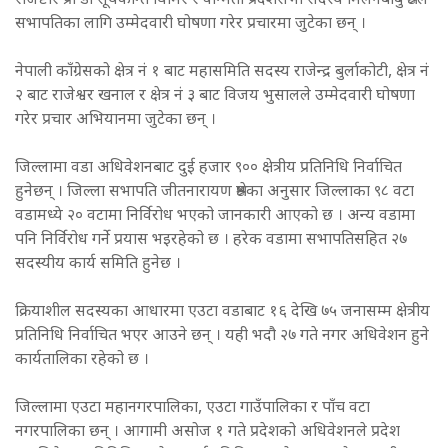
रजिष्टार प्रा डा सूर्यकान्त घिमिरे र वाग्मती प्रदेशसभा सदस्य मिलनबाबु श्रेष्ठले
सभापतिका लागि उम्मेदवारी घोषणा गरेर प्रचारमा जुटेका छन् ।
नेपाली काँग्रेसको क्षेत्र नं १ बाट महासमिति सदस्य राजेन्द्र बुर्लाकोटी, क्षेत्र नं
२ बाट राजेश्वर खनाल र क्षेत्र नं ३ बाट विजय भुसालले उम्मेदवारी घोषणा
गरेर प्रचार अभियानमा जुटेका छन् ।
जिल्लामा वडा अधिवेशनबाट दुई हजार ९०० क्षेत्रीय प्रतिनिधि निर्वाचित
हुनेछन् । जिल्ला सभापति जीतनारायण श्रेष्ठका अनुसार जिल्लाका ९८ वटा
वडामध्ये २० वटामा निर्विरोध भएको जानकारी आएको छ । अन्य वडामा
पनि निर्विरोध गर्ने प्रयास भइरहेको छ । हरेक वडामा सभापतिसहित २७
सदस्यीय कार्य समिति हुनेछ ।
क्रियाशील सदस्यका आधारमा एउटा वडाबाट १६ देखि ७५ जनासम्म क्षेत्रीय
प्रतिनिधि निर्वाचित भएर आउने छन् । यही भदौ २७ गते नगर अधिवेशन हुने
कार्यतालिका रहेको छ ।
जिल्लामा एउटा महानगरपालिका, एउटा गाउँपालिका र पाँच वटा
नगरपालिका छन् । आगामी असोज १ गते प्रदेशको अधिवेशनले प्रदेश