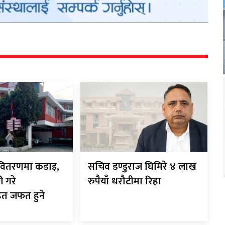
ी-वितरणमा कडाइ,
सचिव डण्डुराज घिमिरे ४ लाख
ी गरे
रुपैयाँ धरौटीमा रिहा
ित जफत हुने