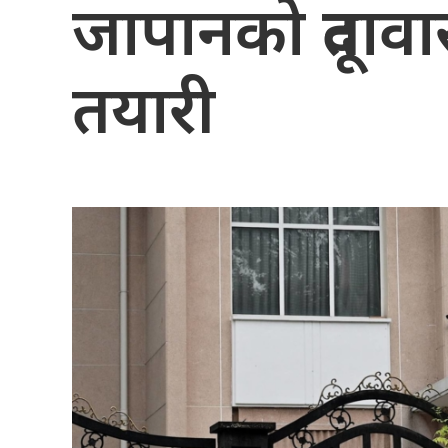
जापानको दूतावा
तयारी