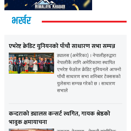
भर्खर
एभरेष्ट क्रेडिट युनियनको पाँचौ साधारण सभा सम्पन्न
ड्यालस (अमेरिका) । नेपालीहरुद्वारा
नेपालीकै लागि अमेरिकामा स्थापित
एभरेष्ट फेडरेल क्रेडिट युनियनले आफ्नो
पाँचौ साधारण सभा शनिबार टेक्ससको
युलेसमा सम्पन्न गरेको छ । साधारण
सभाले
कन्दराको ड्यालस कन्सर्ट स्थगित, गायक श्रेष्ठको
भावुक क्षमायाचना