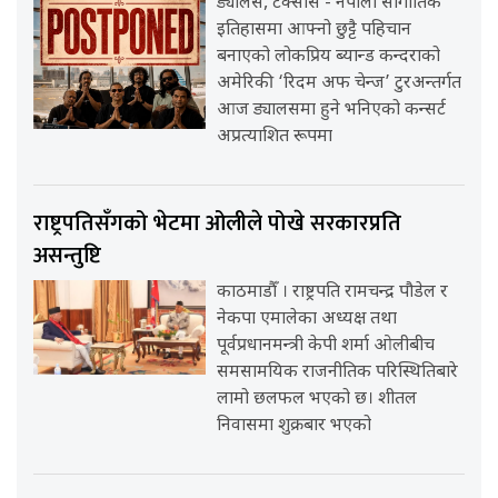
ड्यालस, टेक्सास - नेपाली सांगीतिक
इतिहासमा आफ्नो छुट्टै पहिचान
बनाएको लोकप्रिय ब्यान्ड कन्दराको
अमेरिकी ‘रिदम अफ चेन्ज’ टुरअन्तर्गत
आज ड्यालसमा हुने भनिएको कन्सर्ट
अप्रत्याशित रूपमा
राष्ट्रपतिसँगको भेटमा ओलीले पोखे सरकारप्रति
असन्तुष्टि
काठमाडौँ । राष्ट्रपति रामचन्द्र पौडेल र
नेकपा एमालेका अध्यक्ष तथा
पूर्वप्रधानमन्त्री केपी शर्मा ओलीबीच
समसामयिक राजनीतिक परिस्थितिबारे
लामो छलफल भएको छ। शीतल
निवासमा शुक्रबार भएको