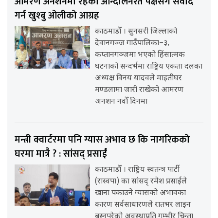
आमरण अनशनमा रहेका आन्दोलनरत पक्षसँग संवाद
गर्न खुश्बु ओलीको आग्रह
काठमाडौँ । सुनसरी जिल्लाको
देवानगञ्ज गाउँपालिका–३,
कप्तानगञ्जमा भएको हिंसात्मक
घटनाको सन्दर्भमा राष्ट्रिय एकता दलका
अध्यक्ष विनय यादवले माइतीघर
मण्डलामा जारी राखेको आमरण
अनशन नवौँ दिनमा
मन्त्री क्वार्टरमा पनि ग्यास अभाव छ कि नागरिकको
घरमा मात्रै ? : सांसद् प्रसाईं
काठमाडौँ । राष्ट्रिय स्वतन्त्र पार्टी
(रास्वपा) का सांसद् रमेश प्रसाईंले
खाना पकाउने ग्यासको अभावका
कारण सर्वसाधारणले रातभर लाइन
बस्नुपरेको अवस्थाप्रति गम्भीर चिन्ता