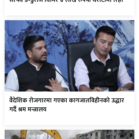
सचिव डण्डुराज घिमिरे ४ लाख रुपैयाँ धरौटीमा रिहा
वैदेशिक रोजगारमा गएका कागजातविहीनको उद्धार
गर्दै श्रम मन्त्रालय