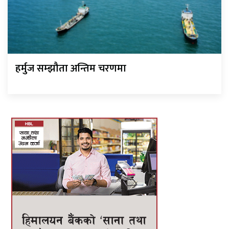
हर्मुज सम्झौता अन्तिम चरणमा