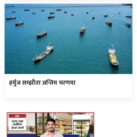
हर्मुज सम्झौता अन्तिम चरणमा