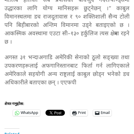
मतलब हालैका सबै प्रयासको बावजुद नेदरल्याण्ड्समा
उद्धारका लागि योग्य मानिसहरू छुट्नेछन् ।” काबुल
विमानस्थलमा डच राजदूतावास र ९० शक्तिशाली सैन्य टोली
पनि बिहीबारको अन्तिम विमानमा उड्ने बताइएको छ ।
आकस्मिक अवस्थामा एउटा सी–१३० हर्कुलिज त्यस क्षेत्रमा रहने
छ ।
अगस्त ३१ भन्दाअगाडि अमेरिकी सेनाको ठूलो सङ्ख्या तथा
उपकरणहरूलाई अफगानिस्तानबाट फिर्ता गर्न लागिएकाले
अमेरिकाले सहयोगी अन्य राष्ट्रलाई काबुल छोड्न भनेको डच
अधिकारीले बताएका छन् । एएफपी
शेयर गर्नुहोस:
WhatsApp
Print
Email