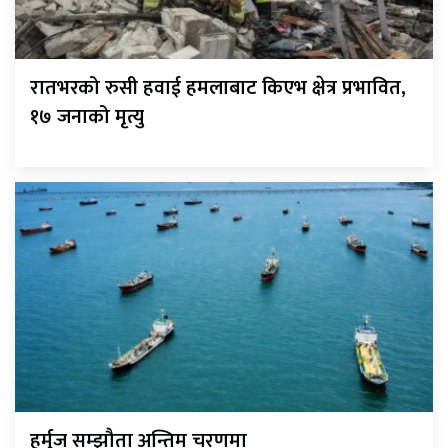
रातभरको रुसी हवाई हमलाबाट किएभ क्षेत्र प्रभावित,
१७ जनाको मृत्यु
हर्मुज सम्झौता अन्तिम चरणमा