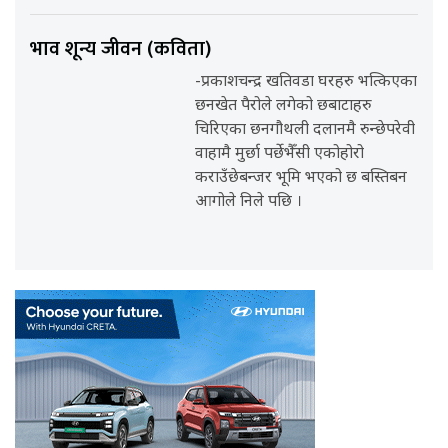
भाव शून्य जीवन (कविता)
-प्रकाशचन्द्र खतिवडा घरहरु भत्किएका
छनखेत पैरोले लगेको छबाटाहरु
चिरिएका छनगौथली दलानमै रुन्छेपरेवी
वाहामै मुर्छा पर्छेभैँसी एकोहोरो
कराउँछेबन्जर भूमि भएको छ बस्तिबन
आगोले निले पछि ।