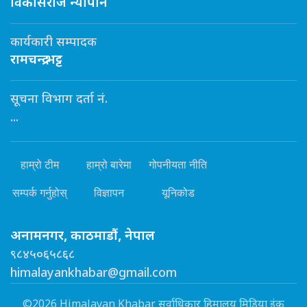
विकासराज न्यौपाने
कार्यकारी सम्पादक
रामचन्द्र भट्ट
सूचना विभाग दर्ता नं.
...
हाम्रो टीम
हाम्रो बारेमा
गोपनीयता नीति
सम्पर्क गर्नुहोस्
विज्ञापन
यूनिकोड
अनामनगर, काठमाडौं, नेपाल
९८४५०६५८६८
himalayankhabar@gmail.com
©2026 Himalayan Khabar सर्वाधिकार हिमालय मिडिया इंक