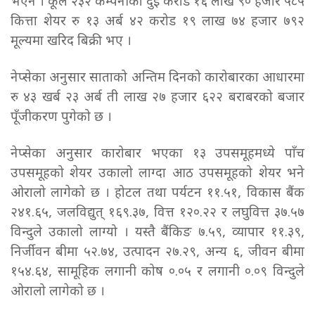
भएन । कूल २३२ कम्पनीको दुई करोड १६ लाख ९० हजार ५८५
कित्ता शेयर रु १३ अर्ब ४२ करोड १९ लाख ७४ हजार ७९२
मूल्यमा खरिद बिक्री भए ।
नेप्सेका अनुसार साताको अन्तिम दिनको कारोबारका आधारमा
रु ४३ खर्ब २३ अर्ब ती लाख २७ हजार ६२२ बराबरको बजार
पूँजीकरण पुगेको छ ।
नेप्सेका अनुसार कारोबार भएका १३ उपसमूहमध्ये पाँच
उपसमूहको शेयर उकालो लाग्दा आठ उपसमूहको शेयर भने
ओरालो लागेको छ । होटल तथा पर्यटन ११.५१, विकास बैंक
२४१.६५, जलविद्युत् १६९.३७, वित्त १२०.२२ र लघुवित्त ३७.५७
विन्दुले उकालो लाग्यो । यस्तै बैंकिङ ७.५९, व्यापार ११.३९,
निर्जीवन बीमा ५२.७४, उत्पादन २७.२९, अन्य ६, जीवन बीमा
१५४.६४, सामूहिक लगानी कोष ०.०५ र लगानी ०.०९ विन्दुले
ओरालो लागेको छ ।