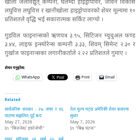
खोला जलविद्युत् कम्पनी, घलेम्दी हाइड्रोपावर, जीवन विकास
लघुवित्त लघुवित्त र खानीखोला हाइड्रोपावरको शेयर मूल्यमा १०
प्रतिशतले वृद्धि भई सकारात्मक सर्किट लाग्यो ।
गुडविल फाइनान्सको ऋणपत्र ३.९५, सिटिजन म्युचुअल फण्ड
३.४४, लाइफ इन्स्योरेन्स कम्पनी ३.३३, शिवम् सिमेन्ट २.३० र
गुर्खाज फाइनान्सका लगानीकर्ताले २.२२ प्रतिशतले गुमाए ।
शेयर गर्नुहोस:
WhatsApp
Print
Email
Related
सार्वजनिक संस्थान : २७ नाफा र १६
तेल मूल्य घट्दा अमेरिकी शेयर बजारमा
घाटामा सञ्चालित, दुई बन्द
सुधार
May 27, 2026
May 7, 2026
In "बिजनेस/ इकोनोमी"
In "बिश्व घटना"
एघार महिनामा २१ खर्ब २० अर्ब