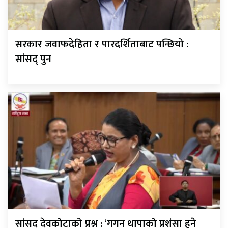
सरकार जवाफदेहिता र पारदर्शिताबाट पन्छियो :
सांसद् पुन
सांसद् देवकोटाको प्रश्न : ‘गगन थापाको प्रशंसा हुने