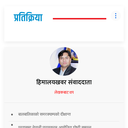
प्रतिक्रिया
हिमालयखवर संवाददाता
लेखकबाट थप
बालबालिकाको समरक्याम्पको दीक्षान्त
प्रवासमा नेपाली पाठ्यक्रम आयोजित गोष्ठी सम्पन्न