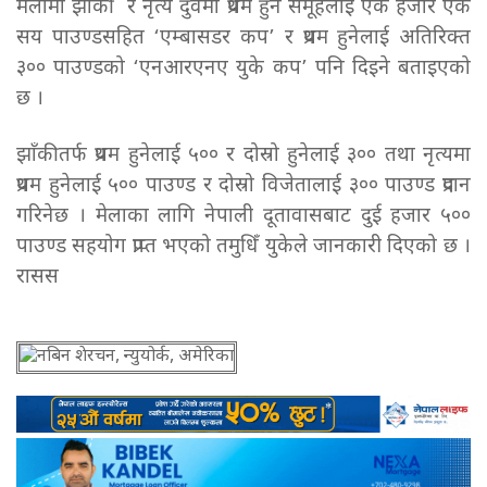
मेलामा झाँकी र नृत्य दुवैमा प्रथम हुने समूहलाई एक हजार एक
सय पाउण्डसहित ‘एम्बासडर कप’ र प्रथम हुनेलाई अतिरिक्त
३०० पाउण्डको ‘एनआरएनए युके कप’ पनि दिइने बताइएको
छ ।
झाँकीतर्फ प्रथम हुनेलाई ५०० र दोस्रो हुनेलाई ३०० तथा नृत्यमा
प्रथम हुनेलाई ५०० पाउण्ड र दोस्रो विजेतालाई ३०० पाउण्ड प्रदान
गरिनेछ । मेलाका लागि नेपाली दूतावासबाट दुई हजार ५००
पाउण्ड सहयोग प्राप्त भएको तमुधिँ युकेले जानकारी दिएको छ ।
रासस