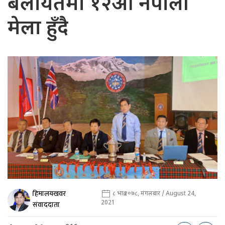
बेलायतमा १२औँ नेपाली
मेला हुँदै
हिमालयखवर
८ भाद्र २०७८, मंगलबार / August 24,
2021
संवाददाता