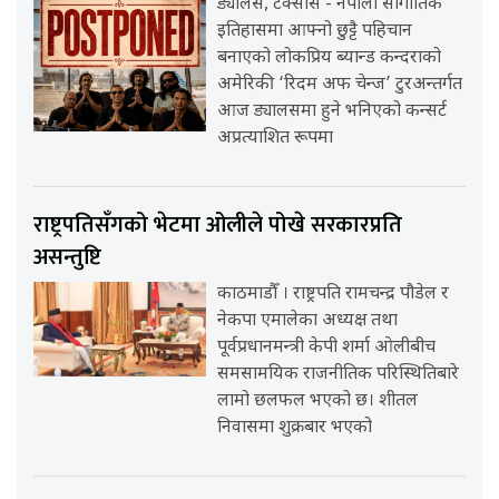
ड्यालस, टेक्सास - नेपाली सांगीतिक
इतिहासमा आफ्नो छुट्टै पहिचान
बनाएको लोकप्रिय ब्यान्ड कन्दराको
अमेरिकी ‘रिदम अफ चेन्ज’ टुरअन्तर्गत
आज ड्यालसमा हुने भनिएको कन्सर्ट
अप्रत्याशित रूपमा
राष्ट्रपतिसँगको भेटमा ओलीले पोखे सरकारप्रति
असन्तुष्टि
काठमाडौँ । राष्ट्रपति रामचन्द्र पौडेल र
नेकपा एमालेका अध्यक्ष तथा
पूर्वप्रधानमन्त्री केपी शर्मा ओलीबीच
समसामयिक राजनीतिक परिस्थितिबारे
लामो छलफल भएको छ। शीतल
निवासमा शुक्रबार भएको