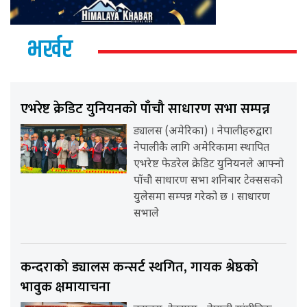
भर्खर
एभरेष्ट क्रेडिट युनियनको पाँचौ साधारण सभा सम्पन्न
ड्यालस (अमेरिका) । नेपालीहरुद्वारा
नेपालीकै लागि अमेरिकामा स्थापित
एभरेष्ट फेडरेल क्रेडिट युनियनले आफ्नो
पाँचौ साधारण सभा शनिबार टेक्ससको
युलेसमा सम्पन्न गरेको छ । साधारण
सभाले
कन्दराको ड्यालस कन्सर्ट स्थगित, गायक श्रेष्ठको
भावुक क्षमायाचना