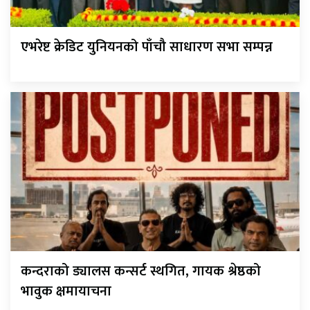
एभरेष्ट क्रेडिट युनियनको पाँचौ साधारण सभा सम्पन्न
कन्दराको ड्यालस कन्सर्ट स्थगित, गायक श्रेष्ठको
भावुक क्षमायाचना